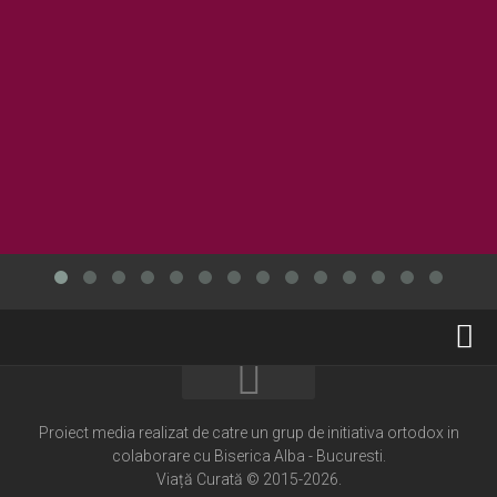
Home
Cultură creștină
Proiect media realizat de catre un grup de initiativa ortodox in
colaborare cu Biserica Alba - Bucuresti.
Pateric Atonit
Viață Curată © 2015-2026.