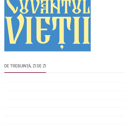
DE TREBUINȚĂ, ZI DE ZI
Rugăciunile Sfintei Treimi
Rugăciunea Sfântului Efrem Sirul
Rugăciune pentru luminarea minții copiilor
Rugăciuni de lăsare în voia Domnului
Rugăciuni de mulțumire
Rugăciuni către Sfânta Cuvioasă Parascheva