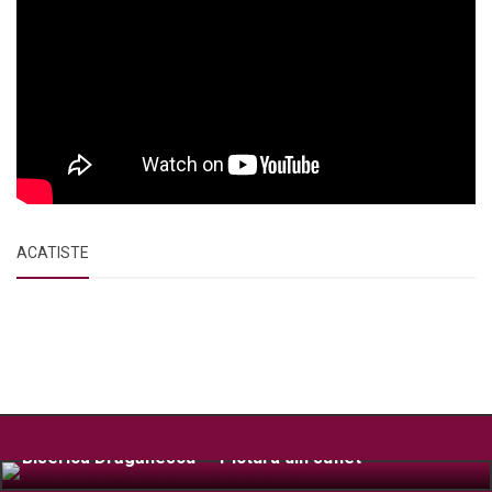
ACATISTE
Biserica Drăgănescu – Pictura din suflet