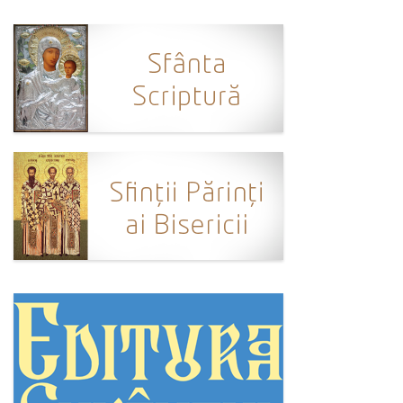
Ortodox în diaspora
Evenimente
Biserici și mănăstiri
Viață curată
Nevoințe contemporane
Familia de azi
Casa curată
Adicții și vindecări
Gadgeturi cu două tăișuri
Bucătărie biblică
Interviuri
Puncte de Vedere