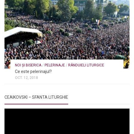
NOI ȘI BISERICA
/
PELERINAJE
/
RÂNDUIELI LITURGICE
Ce este pelerinajul?
OCT. 12, 2018
CEAIKOVSKI – SFANTA LITURGHIE