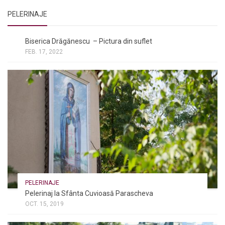
PELERINAJE
NOI ȘI BISERICA
/
PELERINAJE
Biserica Drăgănescu – Pictura din suflet
FEB. 17, 2022
PELERINAJE
Pelerinaj la Sfânta Cuvioasă Parascheva
OCT. 15, 2019