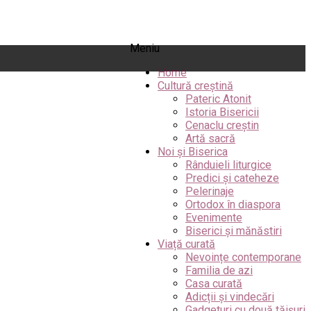
Meniu
Home
Cultură creștină
Pateric Atonit
Istoria Bisericii
Cenaclu creștin
Artă sacră
Noi și Biserica
Rânduieli liturgice
Predici și cateheze
Pelerinaje
Ortodox în diaspora
Evenimente
Biserici și mănăstiri
Viață curată
Nevoințe contemporane
Familia de azi
Casa curată
Adicții și vindecări
Gadgeturi cu două tăișuri