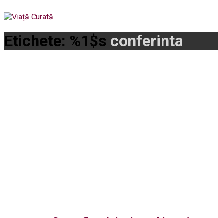
Etichete: %1$s
conferinta