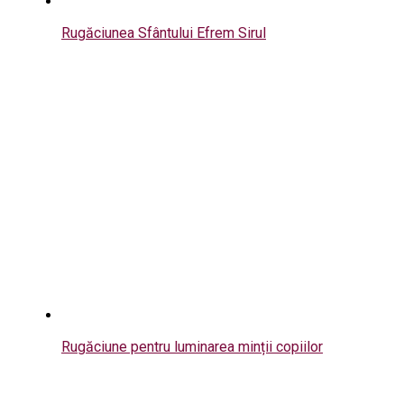
Rugăciunea Sfântului Efrem Sirul
Rugăciune pentru luminarea minții copiilor