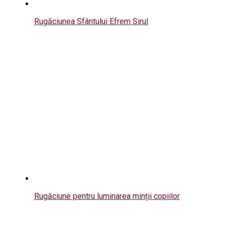
Rugăciunea Sfântului Efrem Sirul
Rugăciune pentru luminarea minții copiilor