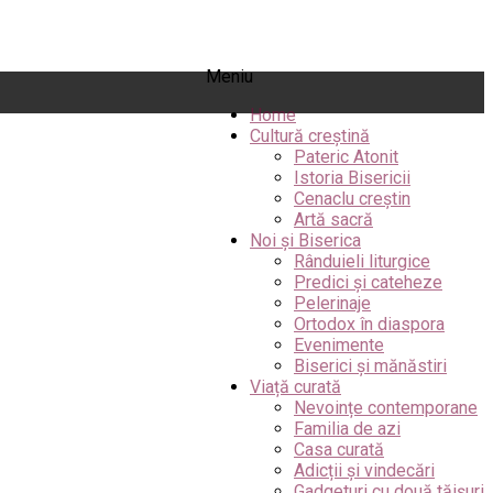
Meniu
Home
Cultură creștină
Pateric Atonit
Istoria Bisericii
Cenaclu creștin
Artă sacră
Noi și Biserica
Rânduieli liturgice
Predici și cateheze
Pelerinaje
Ortodox în diaspora
Evenimente
Biserici și mănăstiri
Viață curată
Nevoințe contemporane
Familia de azi
Casa curată
Adicții și vindecări
Gadgeturi cu două tăișuri