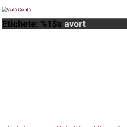
Etichete: %1$s
avort