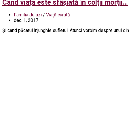
Când viața este sfâșiată în colții morții…
Familia de azi
/
Viață curată
dec. 1, 2017
Și când păcatul înjunghie sufletul. Atunci vorbim despre unul di