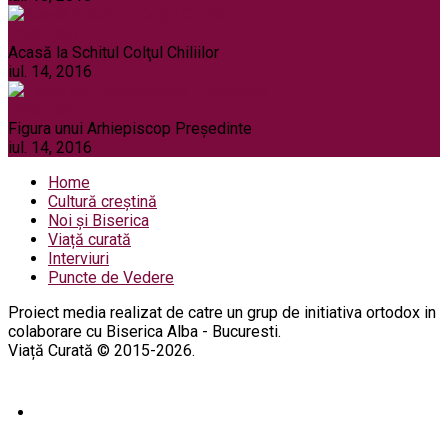
Pelerinaje
Acasă la Schitul Colţul Chiliilor
iul. 14, 2016
Pelerinaje
Figura unui Arhiepiscop Preşedinte
iul. 14, 2016
Home
Cultură creștină
Noi și Biserica
Viață curată
Interviuri
Puncte de Vedere
Proiect media realizat de catre un grup de initiativa ortodox in
colaborare cu Biserica Alba - Bucuresti.
Viață Curată © 2015-2026.