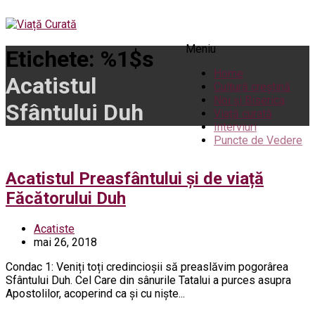
Meniu
Etichete: %1$s
Home
Acatistul
Cultură creștină
Noi și Biserica
Sfântului Duh
Viață curată
Interviuri
Puncte de Vedere
Acatistul Preasfântului și de viață
Făcătorului Duh
Acatiste
mai 26, 2018
Condac 1: Veniți toți credincioșii să preaslăvim pogorârea
Sfântului Duh. Cel Care din sânurile Tatalui a purces asupra
Apostolilor, acoperind ca și cu niște...