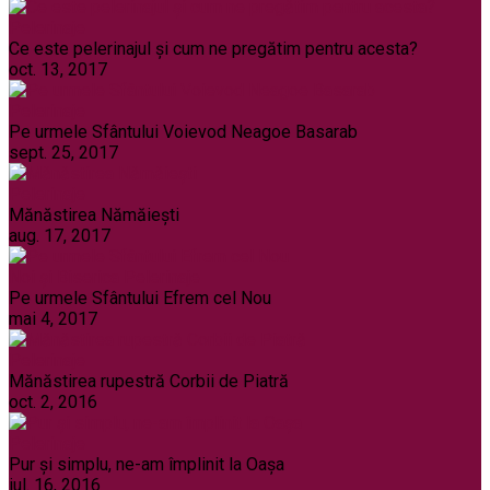
Pelerinaje
Ce este pelerinajul şi cum ne pregătim pentru acesta?
oct. 13, 2017
Pelerinaje
Pe urmele Sfântului Voievod Neagoe Basarab
sept. 25, 2017
Pelerinaje
Mănăstirea Nămăiești
aug. 17, 2017
Noi și Biserica
Pelerinaje
Pe urmele Sfântului Efrem cel Nou
mai 4, 2017
Pelerinaje
Mănăstirea rupestră Corbii de Piatră
oct. 2, 2016
Pelerinaje
Pur şi simplu, ne-am împlinit la Oaşa
iul. 16, 2016