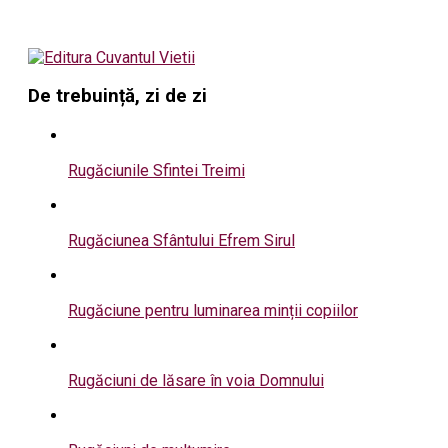
De trebuință, zi de zi
Rugăciunile Sfintei Treimi
Rugăciunea Sfântului Efrem Sirul
Rugăciune pentru luminarea minții copiilor
Rugăciuni de lăsare în voia Domnului