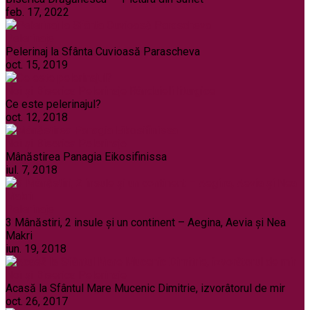
feb. 17, 2022
Pelerinaje
Pelerinaj la Sfânta Cuvioasă Parascheva
oct. 15, 2019
Noi și Biserica
Pelerinaje
Rânduieli liturgice
Ce este pelerinajul?
oct. 12, 2018
Noi și Biserica
Pelerinaje
Mânăstirea Panagia Eikosifinissa
iul. 7, 2018
Pelerinaje
3 Mânăstiri, 2 insule și un continent – Aegina, Aevia și Nea
Makri
iun. 19, 2018
Noi și Biserica
Pelerinaje
Acasă la Sfântul Mare Mucenic Dimitrie, izvorâtorul de mir
oct. 26, 2017