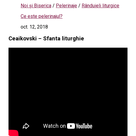
Noi și Biserica
/
Pelerinaje
/
Rânduieli liturgice
Ce este pelerinajul?
oct. 12, 2018
Ceaikovski – Sfanta liturghie