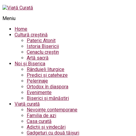
Meniu
Home
Cultură creștină
Pateric Atonit
Istoria Bisericii
Cenaclu creștin
Artă sacră
Noi și Biserica
Rânduieli liturgice
Predici și cateheze
Pelerinaje
Ortodox în diaspora
Evenimente
Biserici și mănăstiri
Viață curată
Nevoințe contemporane
Familia de azi
Casa curată
Adicții și vindecări
Gadgeturi cu două tăișuri