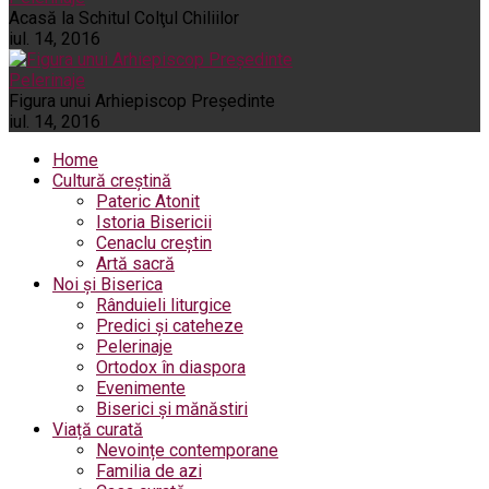
Acasă la Schitul Colţul Chiliilor
iul. 14, 2016
Pelerinaje
Figura unui Arhiepiscop Preşedinte
iul. 14, 2016
Home
Cultură creștină
Pateric Atonit
Istoria Bisericii
Cenaclu creștin
Artă sacră
Noi și Biserica
Rânduieli liturgice
Predici și cateheze
Pelerinaje
Ortodox în diaspora
Evenimente
Biserici și mănăstiri
Viață curată
Nevoințe contemporane
Familia de azi