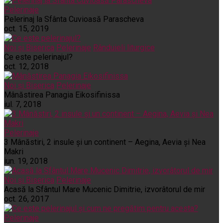
Pelerinaje
Pelerinaj la Sfânta Cuvioasă Parascheva
oct. 15, 2019
Noi și Biserica
Pelerinaje
Rânduieli liturgice
Ce este pelerinajul?
oct. 12, 2018
Noi și Biserica
Pelerinaje
Mânăstirea Panagia Eikosifinissa
iul. 7, 2018
Pelerinaje
3 Mânăstiri, 2 insule și un continent – Aegina, Aevia și Nea
Makri
iun. 19, 2018
Noi și Biserica
Pelerinaje
Acasă la Sfântul Mare Mucenic Dimitrie, izvorâtorul de mir
oct. 26, 2017
Pelerinaje