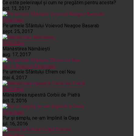
Ce este pelerinajul şi cum ne pregătim pentru acesta?
oct. 13, 2017
Pelerinaje
Pe urmele Sfântului Voievod Neagoe Basarab
sept. 25, 2017
Pelerinaje
Mănăstirea Nămăiești
aug. 17, 2017
Noi și Biserica
Pelerinaje
Pe urmele Sfântului Efrem cel Nou
mai 4, 2017
Pelerinaje
Mănăstirea rupestră Corbii de Piatră
oct. 2, 2016
Pelerinaje
Pur şi simplu, ne-am împlinit la Oaşa
iul. 16, 2016
Pelerinaje