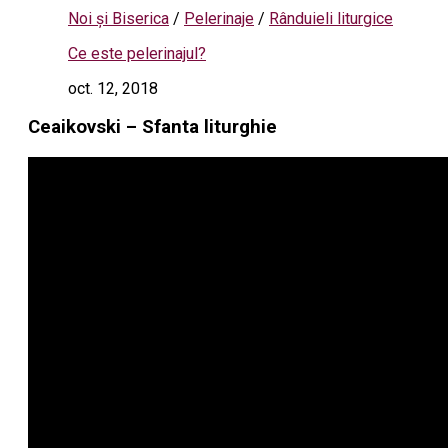
Noi și Biserica
/
Pelerinaje
/
Rânduieli liturgice
Ce este pelerinajul?
oct. 12, 2018
Ceaikovski – Sfanta liturghie