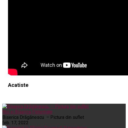
Acatiste
Noi și Biserica
Pelerinaje
Biserica Drăgănescu – Pictura din suflet
feb. 17, 2022