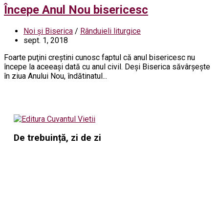
Începe Anul Nou bisericesc
Noi și Biserica
/
Rânduieli liturgice
sept. 1, 2018
Foarte puţini creştini cunosc faptul că anul bisericesc nu
începe la aceeaşi dată cu anul civil. Deşi Biserica săvârşeşte
în ziua Anului Nou, îndătinatul...
De trebuință, zi de zi