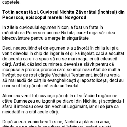
capetele.
Tot în această zi, Cuviosul Nichita Zăvorâtul (Închisul) din
Pecersca, episcopul marelui Novgorod
În zilele cuviosului egumen Nicon, a fost un frate în
mănăstirea Pecersca, anume Nichita, care-l ruga să-i dea
binecuvântare pentru a merge în singurătate.
Deci, neascultând el de egumen s-a zăvorât în chilia lui și a
venit diavolul în chip de înger la el și l-a înșelat, căci a ascultat
de acesta care i-a spus să nu se mai roage, ci să citească
cărți. Astfel, căzând cu mintea, devenise slăvit pentru că
începuse a proroci, prorocii care se împlineau.Atât de mult a
învățat pe de rost cărțile Vechiului Testament, încât nu vroia
să mai audă de cărțile evanghelicești și apostolicești, deci au
cunoscut toți părinții că este un înșelat.
Atunci au venit toți cuvioșii părinți la el și făcând rugăciune
către Dumnezeu au izgonit pe diavol din Nichita, și scoțându-l
afară îl întrebau ceva din Vechiul Legământ, iar el se jura că
niciodată n-a citit acele cărți.
După aceea, venindu-și în sine, Nichita a plâns cu amar,