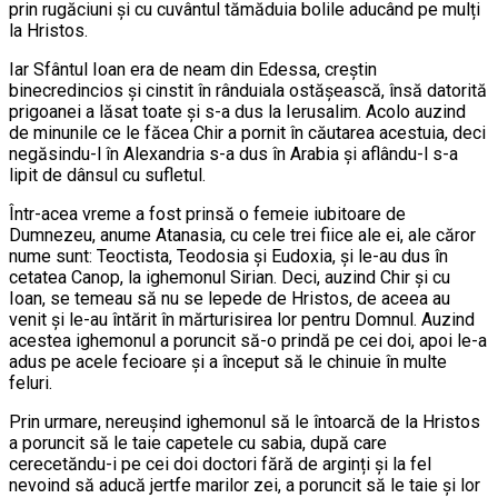
prin rugăciuni și cu cuvântul tămăduia bolile aducând pe mulți
la Hristos.
Iar Sfântul Ioan era de neam din Edessa, creștin
binecredincios și cinstit în rânduiala ostășească, însă datorită
prigoanei a lăsat toate și s-a dus la Ierusalim. Acolo auzind
de minunile ce le făcea Chir a pornit în căutarea acestuia, deci
negăsindu-l în Alexandria s-a dus în Arabia și aflându-l s-a
lipit de dânsul cu sufletul.
Într-acea vreme a fost prinsă o femeie iubitoare de
Dumnezeu, anume Atanasia, cu cele trei fiice ale ei, ale căror
nume sunt: Teoctista, Teodosia și Eudoxia, și le-au dus în
cetatea Canop, la ighemonul Sirian. Deci, auzind Chir și cu
Ioan, se temeau să nu se lepede de Hristos, de aceea au
venit și le-au întărit în mărturisirea lor pentru Domnul. Auzind
acestea ighemonul a poruncit să-o prindă pe cei doi, apoi le-a
adus pe acele fecioare și a început să le chinuie în multe
feluri.
Prin urmare, nereușind ighemonul să le întoarcă de la Hristos
a poruncit să le taie capetele cu sabia, după care
cerecetăndu-i pe cei doi doctori fără de arginți și la fel
nevoind să aducă jertfe marilor zei, a poruncit să le taie și lor