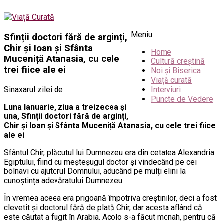
Meniu
Sfinții doctori fără de arginți,
Chir și Ioan și Sfânta
Home
Muceniță Atanasia, cu cele
Cultură creștină
trei fiice ale ei
Noi și Biserica
Viață curată
Sinaxarul zilei de
Interviuri
Puncte de Vedere
Luna Ianuarie, ziua a treizecea și
una, Sfinții doctori fără de arginți,
Chir și Ioan și Sfânta Muceniță Atanasia, cu cele trei fiice
ale ei
Sfântul Chir, plăcutul lui Dumnezeu era din cetatea Alexandria
Egiptului, fiind cu meșteșugul doctor și vindecând pe cei
bolnavi cu ajutorul Domnului, aducând pe mulți elini la
cunoștința adevăratului Dumnezeu.
În vremea aceea era prigoană împotriva creștinilor, deci a fost
clevetit și doctorul fără de plată Chir, dar acesta aflând că
este căutat a fugit în Arabia. Acolo s-a făcut monah, pentru că