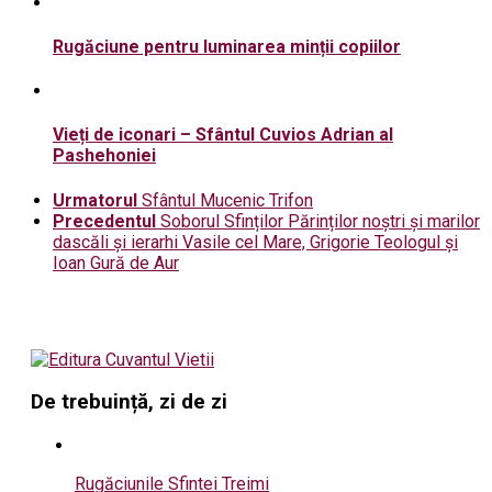
Rugăciune pentru luminarea minții copiilor
Vieți de iconari – Sfântul Cuvios Adrian al
Pashehoniei
Urmatorul
Sfântul Mucenic Trifon
Precedentul
Soborul Sfinților Părinților noștri și marilor
dascăli și ierarhi Vasile cel Mare, Grigorie Teologul și
Ioan Gură de Aur
De trebuință, zi de zi
Rugăciunile Sfintei Treimi