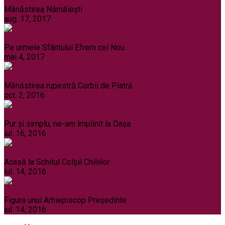
Mănăstirea Nămăiești
aug. 17, 2017
Noi și Biserica
Pelerinaje
Pe urmele Sfântului Efrem cel Nou
mai 4, 2017
Pelerinaje
Mănăstirea rupestră Corbii de Piatră
oct. 2, 2016
Pelerinaje
Pur şi simplu, ne-am împlinit la Oaşa
iul. 16, 2016
Pelerinaje
Acasă la Schitul Colţul Chiliilor
iul. 14, 2016
Pelerinaje
Figura unui Arhiepiscop Preşedinte
iul. 14, 2016