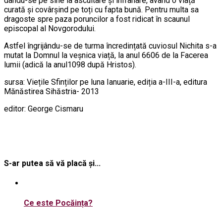
dându-se pe sine la ascultare și înfrânare, având o viață
curată și covârșind pe toți cu fapta bună. Pentru multa sa
dragoste spre paza poruncilor a fost ridicat în scaunul
episcopal al Novgorodului.
Astfel îngrijându-se de turma încredințată cuviosul Nichita s-a
mutat la Domnul la veșnica viață, la anul 6606 de la Facerea
lumii (adică la anul1098 după Hristos).
sursa: Viețile Sfinților pe luna Ianuarie, ediția a-III-a, editura
Mănăstirea Sihăstria- 2013
editor: George Cismaru
S-ar putea să vă placă și...
Ce este Pocăința?