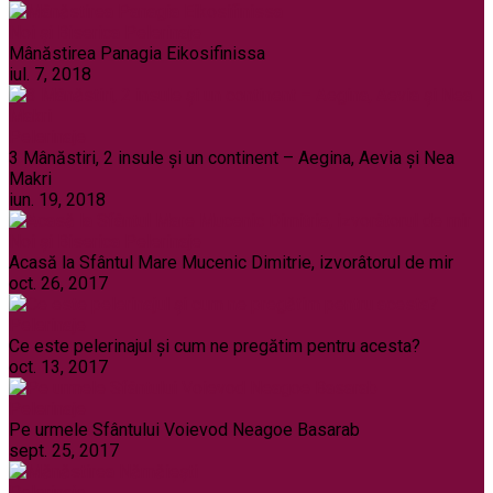
Noi și Biserica
Pelerinaje
Mânăstirea Panagia Eikosifinissa
iul. 7, 2018
Pelerinaje
3 Mânăstiri, 2 insule și un continent – Aegina, Aevia și Nea
Makri
iun. 19, 2018
Noi și Biserica
Pelerinaje
Acasă la Sfântul Mare Mucenic Dimitrie, izvorâtorul de mir
oct. 26, 2017
Pelerinaje
Ce este pelerinajul şi cum ne pregătim pentru acesta?
oct. 13, 2017
Pelerinaje
Pe urmele Sfântului Voievod Neagoe Basarab
sept. 25, 2017
Pelerinaje