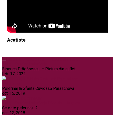
Acatiste
Noi și Biserica
Pelerinaje
Biserica Drăgănescu – Pictura din suflet
feb. 17, 2022
Pelerinaje
Pelerinaj la Sfânta Cuvioasă Parascheva
oct. 15, 2019
Noi și Biserica
Pelerinaje
Rânduieli liturgice
Ce este pelerinajul?
oct. 12, 2018