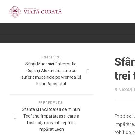
URMATORUL
Sfân
Sfinții Mucenici Patermutie,
Copri și Alexandru, care au
trei
suferit mucenicia pe vremea lui
Iulian Apostatul
SINAXARU
PRECEDENTUL
Sfânta și făcătoarea de minuni
Proorocul
Teofana, împărăteasă, care a
fost soţia preaînţeleptului
împărăteas
împărat Leon
robit de 