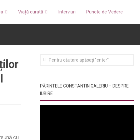
ca
Viață curată
Interviuri
Puncte de Vedere
ilor
l
PĂRINTELE CONSTANTIN GALERIU – DESPRE
IUBIRE
preună cu