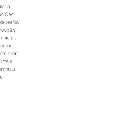
lor a
oc.Deci
la teafăr,
groapă și
omnie alt
poruncit
ele lor li
muntele
Domnului
au