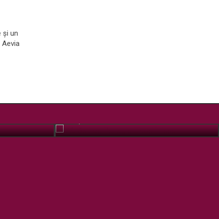
e și un
 Aevia
Mânăstirea Panagia Eikosifinissa
IUL. 7, 2018