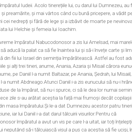
mpăratul Iudeii. Acolo tinerețiile lui, cu darul lui Dumnezeu, au 
și preamărite, și mai vârtos când cu bună pricepere, a vădit p
ii cei nedrepți și fără de lege și a izbăvit de moarte pe nevinov
ata lui Helchie și femeia lui Ioachim.
 vreme împăratul Nabucodonosor a zis lui Amelsad, mai marel
să aducă la palat ca să fie înaintea lui și să-i învețe carte și li
 din fiii lui Israel din seminția împărătească. Astfel au fost aduș
ile și alți trei tineri, anume, Anania, Azaria și Misail cărora eunu
nume, pe Daniil l-a numit Baltazar, pe Anania, Ședrah, lui Misaiil
 l-a numit Abdneago.Atunci Daniil i-a zis eunucului să nu-i hră
use de la împărat, să nu-i spurce, ci să le dea lor numai seminț
zece zile s-au arătat aceștia la față mai frumoși decăt copilașii
n masa împăratului.Și le-a dat Dumnezeu acestor patru tineri
iune, iar lui Daniil i-a dat darul tâlcuirii visurilor.Pentru că
osor împăratul a avut un vis pe care l-a uitat, iar toți înțelepți
i neputând să-i tălcuiască visul a pus ca aceștia să fie uciși, î