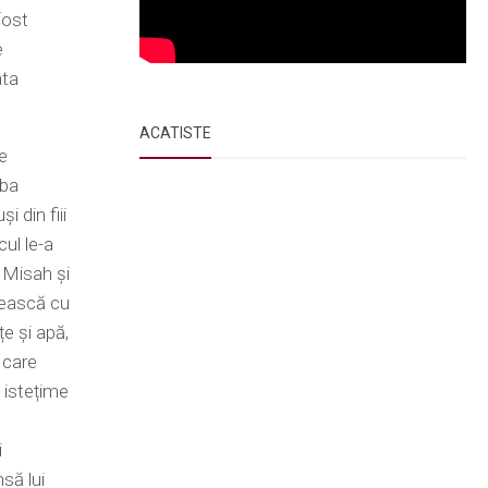
fost
e
ata
ACATISTE
e
mba
i din fiii
cul le-a
, Misah și
nească cu
e și apă,
 care
 istețime
i
nsă lui