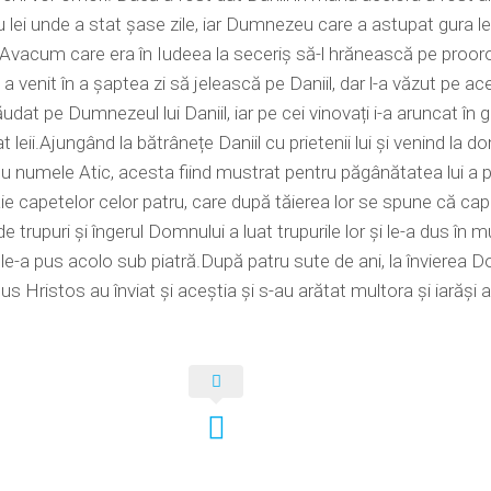
 lei unde a stat șase zile, iar Dumnezeu care a astupat gura lei
 Avacum care era în Iudeea la seceriș să-l hrănească pe proor
a venit în a șaptea zi să jelească pe Daniil, dar l-a văzut pe ace
ăudat pe Dumnezeul lui Daniil, iar pe cei vinovați i-a aruncat în 
 leii.Ajungând la bătrânețe Daniil cu prietenii lui și venind la d
u numele Atic, acesta fiind mustrat pentru păgânătatea lui a 
aie capetelor celor patru, care după tăierea lor se spune că capet
 de trupuri și îngerul Domnului a luat trupurile lor și le-a dus în 
 le-a pus acolo sub piatră.După patru sute de ani, la învierea 
sus Hristos au înviat și aceștia și s-au arătat multora și iarăși 