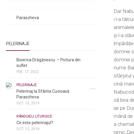
Rugăciuni de mulțumire
Dar Nabuc
Rugăciuni către Sfânta Cuvioasă
Parascheva
i l-a tâlc
animalele
și l-a slă
împărăție
PELERINAJE
domnie s-
NOI ȘI BISERICA
/
PELERINAJE
domnie p
Biserica Drăgănescu – Pictura din
suflet
nume Balt
FEB. 17, 2022
sfârșitul
cină mare
PELERINAJE
Pelerinaj la Sfânta Cuvioasă
Nabucodo
Parascheva
să bea din
OCT. 15, 2019
iar pe Du
NOI ȘI BISERICA
/
PELERINAJE
/
mână de o
RÂNDUIELI LITURGICE
Ce este pelerinajul?
a chemat 
OCT. 12, 2018
nimic.Dec