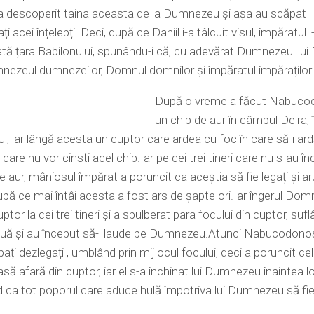
s-a descoperit taina aceasta de la Dumnezeu și așa au scăpat
 acei înțelepți. Deci, după ce Daniil i-a tâlcuit visul, împăratul 
tă țara Babilonului, spunându-i că, cu adevărat Dumnezeul lui D
ezeul dumnezeilor, Domnul domnilor și împăratul împăraților.
După o vreme a făcut Nabuco
un chip de aur în câmpul Deira, î
ui, iar lângă acesta un cuptor care ardea cu foc în care să-i ard
i care nu vor cinsti acel chip.Iar pe cei trei tineri care nu s-au în
de aur, mâniosul împărat a poruncit ca aceștia să fie legați și ar
upă ce mai întâi acesta a fost ars de șapte ori.Iar îngerul Domn
uptor la cei trei tineri și a spulberat para focului din cuptor, suf
ouă și au început să-l laude pe Dumnezeu.Atunci Nabucodonos
ați dezlegați , umblând prin mijlocul focului, deci a poruncit cel
iasă afară din cuptor, iar el s-a închinat lui Dumnezeu înaintea l
 ca tot poporul care aduce hulă împotriva lui Dumnezeu să fie