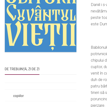
Daniil i 
nevătămați
peste toa
este Dumn
Babilonul
potrivnici
chipului 
cuptor, d
DE TREBUINȚĂ, ZI DE ZI
venit în c
Rugăciunile Sfintei Treimi
duh de r
Rugăciunea Sfântului Efrem Sirul
patru bărb
Rugăciune pentru luminarea minții
tineri să 
copiilor
poruncind
Rugăciuni de lăsare în voia Domnului
pierzare.