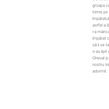
groapa cu
trimis pe
împăratul 
astfel a l
i-a mâncat
împărat c
să li se t
s-au lipit
Gheval și
nostru Ii
adormit.