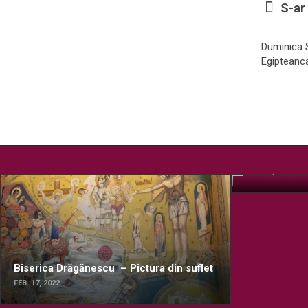
S-ar 
Duminica S
Egipteanc
Pelerinaj la
OCT. 15, 2019
Biserica Drăgănescu – Pictura din suflet
FEB. 17, 2022