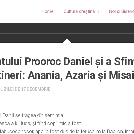
Home
Cultură creștină
Noi și Biseri
tului Prooroc Daniel și a Sfinț
 tineri: Anania, Azaria și Misai
L ZILEI DE 17 DECEMBRIE
 Daniil se trăgea din seminția
că a lui Iuda, și fiind copil mic a fost
Nabucodonosor, apoi a fost dus de la Ierusalim la Babilon, îm