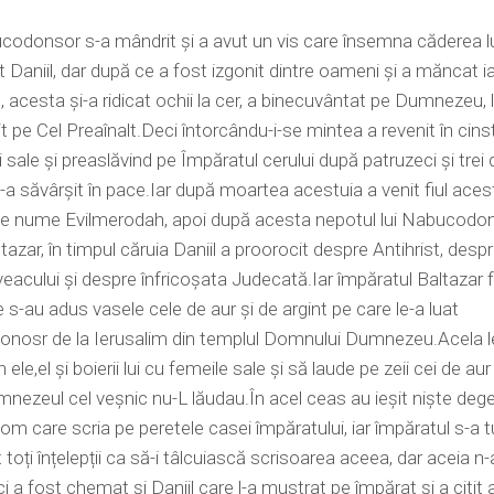
odonsor s-a mândrit și a avut un vis care însemna căderea lu
uit Daniil, dar după ce a fost izgonit dintre oameni și a măncat i
, acesta și-a ridicat ochii la cer, a binecuvântat pe Dumnezeu, 
vit pe Cel Preaînalt.Deci întorcându-i-se mintea a revenit în cin
i sale și preaslăvind pe Împăratul cerului după patruzeci și trei 
a săvârșit în pace.Iar după moartea acestuia a venit fiul acest
e nume Evilmerodah, apoi după acesta nepotul lui Nabucodo
azar, în timpul căruia Daniil a proorocit despre Antihrist, desp
 veacului și despre înfricoșata Judecată.Iar împăratul Baltazar
 s-au adus vasele cele de aur și de argint pe care le-a luat
nosr de la Ierusalim din templul Domnului Dumnezeu.Acela l
 ele,el și boierii lui cu femeile sale și să laude pe zeii cei de aur 
mnezeul cel veșnic nu-L lăudau.În acel ceas au ieșit niște deg
m care scria pe peretele casei împăratului, iar împăratul s-a tu
toți înțelepții ca să-i tâlcuiască scrisoarea aceea, dar aceia n-
i a fost chemat și Daniil care l-a mustrat pe împărat și a citit a