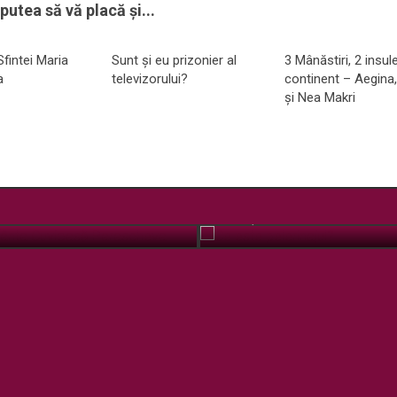
putea să vă placă și...
fintei Maria
Sunt şi eu prizonier al
3 Mânăstiri, 2 insul
a
televizorului?
continent – Aegina,
și Nea Makri
 Sfânta Cuvioasă Parascheva
Ce este pelerinajul?
OCT. 12, 2018