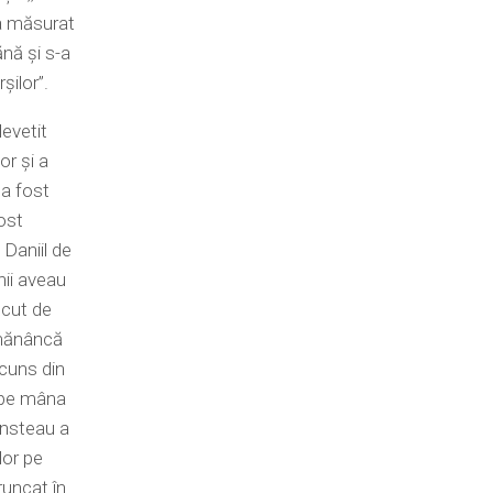
 a măsurat
nă și s-a
ilor’’.
levetit
or și a
 a fost
fost
t Daniil de
nii aveau
ăcut de
 mănâncă
scuns din
t pe mâna
cinsteau a
lor pe
runcat în