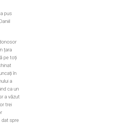
l-a pus
aniil
donosor
n țara
ă pe toți
chinat
uncați în
ului a
lând ca un
r a văzut
or trei
or
 dat spre