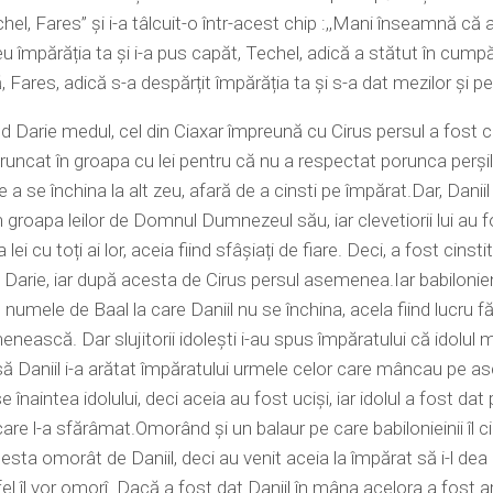
hel, Fares’’ și i-a tâlcuit-o într-acest chip :,,Mani înseamnă că
împărăția ta și i-a pus capăt, Techel, adică a stătut în cumpă
ă, Fares, adică s-a despărțit împărăția ta și s-a dat mezilor și perș
d Darie medul, cel din Ciaxar împreună cu Cirus persul a fost c
 aruncat în groapa cu lei pentru că nu a respectat porunca perșil
 a se închina la alt zeu, afară de a cinsti pe împărat.Dar, Daniil
in groapa leilor de Domnul Dumnezeul său, iar clevetiorii lui au 
a lei cu toți ai lor, aceia fiind sfâșiați de fiare. Deci, a fost cinsti
 Darie, iar după acesta de Cirus persul asemenea.Iar babilonie
u numele de Baal la care Daniil nu se închina, acela fiind lucru f
ească. Dar slujitorii idolești i-au spus împăratului că idolul
nsă Daniil i-a arătat împăratului urmele celor care mâncau pe a
 înaintea idolului, deci aceia au fost uciși, iar idolul a fost da
l care l-a sfărâmat.Omorând și un balaur pe care babilonieinii îl 
cesta omorât de Daniil, deci au venit aceia la împărat să i-l dea 
tfel îl vor omorî. Dacă a fost dat Daniil în mâna acelora a fost a