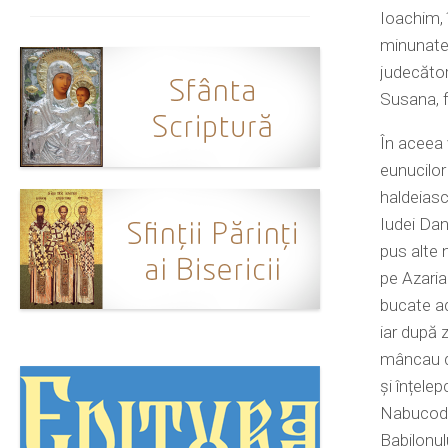
Ioachim, î
minunate 
judecător
Susana, f
În aceea
eunucilor 
haldeiască
Iudei Dani
pus alte 
pe Azaria
bucate ad
iar după 
mâncau di
și înțelepc
Nabucodon
Babilonulu