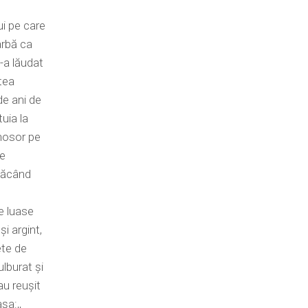
i pe care
arbă ca
l-a lăudat
stea
de ani de
uia la
nosor pe
re
 făcând
e luase
și argint,
ete de
lburat și
au reușit
șa:,,