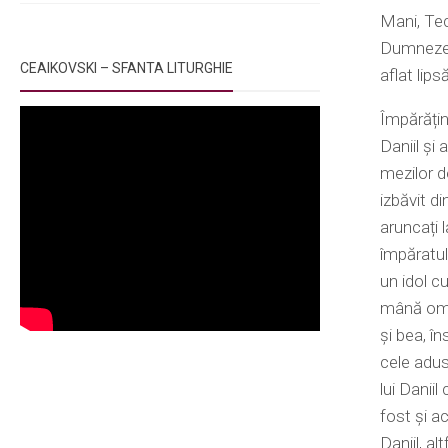
Mani, Tec
Dumnezeu 
CEAIKOVSKI – SFANTA LITURGHIE
aflat lips
Împărățin
Daniil și
mezilor de
izbăvit d
aruncați l
împăratul
un idol c
mână omen
și bea, î
cele aduse
lui Danii
fost și a
Daniil, al