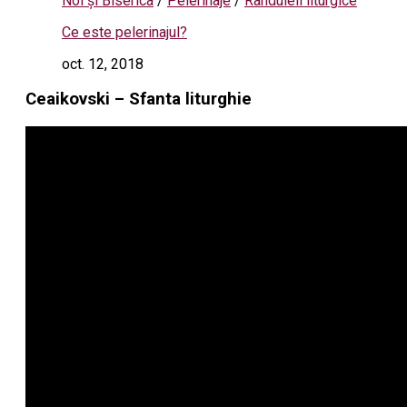
Noi și Biserica
/
Pelerinaje
/
Rânduieli liturgice
Ce este pelerinajul?
oct. 12, 2018
Ceaikovski – Sfanta liturghie