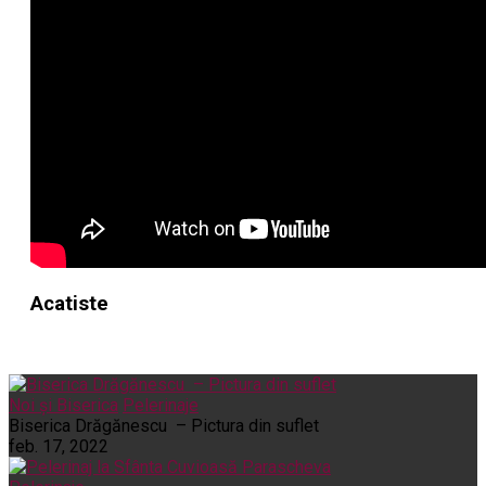
Acatiste
Noi și Biserica
Pelerinaje
Biserica Drăgănescu – Pictura din suflet
feb. 17, 2022