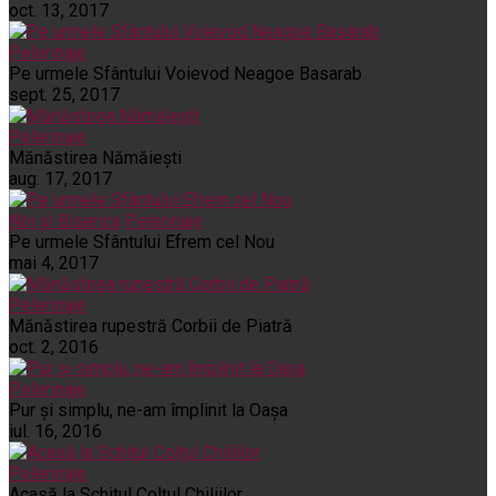
oct. 13, 2017
Pelerinaje
Pe urmele Sfântului Voievod Neagoe Basarab
sept. 25, 2017
Pelerinaje
Mănăstirea Nămăiești
aug. 17, 2017
Noi și Biserica
Pelerinaje
Pe urmele Sfântului Efrem cel Nou
mai 4, 2017
Pelerinaje
Mănăstirea rupestră Corbii de Piatră
oct. 2, 2016
Pelerinaje
Pur şi simplu, ne-am împlinit la Oaşa
iul. 16, 2016
Pelerinaje
Acasă la Schitul Colţul Chiliilor