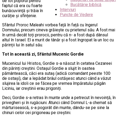
de tot poporul pentru
Bucătărie biblică
faptul că era cu foarte
Interviuri
bunăcuviință și trăia în
Puncte de Vedere
curăție și sfințenie.
Sfântul Proroc Maleahi vorbea față în față cu îngerul
Domnului, precum cineva grăiește cu prietenul său. A fost mai
în urmă decât toți prorocii, pentru că n- a fost după dânsul
altul în Israel. El a murit de tânăr și a fost îngropat la un loc cu
părinții lui în satul său.
Tot în această zi, Sfântul Mucenic Gordie
Mucenicul lui Hristos, Gordie s-a născut în cetatea Cezareei
din părinți creștini. Ostașul Gordie a slujit în oastea
pământească, căci era sutaș (adică comandant peeste 100
de ostași), dar a lepădat brâul ostășesc atunci când a văzut
slujirea la idoli ce se făcea pe vremea împăratului păgân
Liciniu, iar creștinii erau prigoniți.
Deci, Gordie s-a retras în munte unde a petrecut în nevoință, în
privegheri și în rugăciuni. Atunci când Domnul L-a chemat să
mărturisească, s-a pogorât din munte, dându-se pe sine la
chinuri celor cei prigoneau pe creștini.