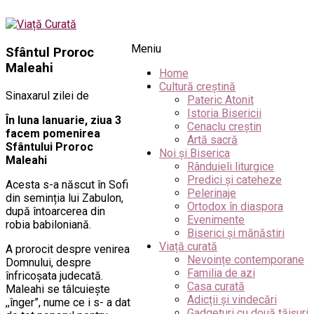
Meniu
Sfântul Proroc
Maleahi
Home
Cultură creștină
Sinaxarul zilei de
Pateric Atonit
Istoria Bisericii
În luna Ianuarie, ziua 3
Cenaclu creștin
facem pomenirea
Artă sacră
Sfântului Proroc
Noi și Biserica
Maleahi
Rânduieli liturgice
Predici și cateheze
Acesta s-a născut în Sofi
Pelerinaje
din seminția lui Zabulon,
Ortodox în diaspora
după întoarcerea din
Evenimente
robia babiloniană.
Biserici și mănăstiri
Viață curată
A prorocit despre venirea
Nevoințe contemporane
Domnului, despre
Familia de azi
înfricoșata judecată.
Casa curată
Maleahi se tâlcuiește
Adicții și vindecări
,,înger”, nume ce i s- a dat
Gadgeturi cu două tăișuri