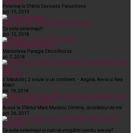
Pelerinaje
Pelerinaj la Sfânta Cuvioasă Parascheva
oct. 15, 2019
Noi și Biserica
Pelerinaje
Rânduieli liturgice
Ce este pelerinajul?
oct. 12, 2018
Noi și Biserica
Pelerinaje
Mânăstirea Panagia Eikosifinissa
iul. 7, 2018
Pelerinaje
3 Mânăstiri, 2 insule și un continent – Aegina, Aevia și Nea
Makri
iun. 19, 2018
Noi și Biserica
Pelerinaje
Acasă la Sfântul Mare Mucenic Dimitrie, izvorâtorul de mir
oct. 26, 2017
Pelerinaje
Ce este pelerinajul şi cum ne pregătim pentru acesta?