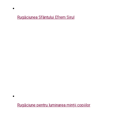
Rugăciunea Sfântului Efrem Sirul
Rugăciune pentru luminarea minții copiilor