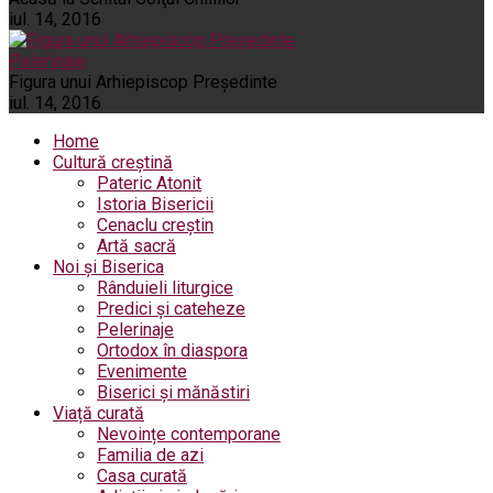
iul. 14, 2016
Pelerinaje
Figura unui Arhiepiscop Preşedinte
iul. 14, 2016
Home
Cultură creștină
Pateric Atonit
Istoria Bisericii
Cenaclu creștin
Artă sacră
Noi și Biserica
Rânduieli liturgice
Predici și cateheze
Pelerinaje
Ortodox în diaspora
Evenimente
Biserici și mănăstiri
Viață curată
Nevoințe contemporane
Familia de azi
Casa curată