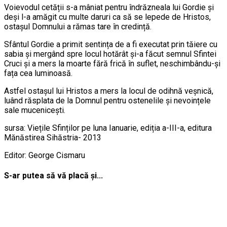
Voievodul cetății s-a mâniat pentru îndrăzneala lui Gordie și
deși l-a amăgit cu multe daruri ca să se lepede de Hristos,
ostașul Domnului a rămas tare în credință.
Sfântul Gordie a primit sentința de a fi executat prin tăiere cu
sabia și mergând spre locul hotărât și-a făcut semnul Sfintei
Cruci și a mers la moarte fără frică în suflet, neschimbându-și
fața cea luminoasă.
Astfel ostașul lui Hristos a mers la locul de odihnă veșnică,
luând răsplata de la Domnul pentru ostenelile și nevoințele
sale mucenicești.
sursa: Viețile Sfinților pe luna Ianuarie, ediția a-III-a, editura
Mănăstirea Sihăstria- 2013
Editor: George Cismaru
S-ar putea să vă placă și...