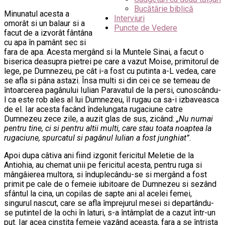
Bucătărie biblică
Minunatul acesta a
Interviuri
omorât si un balaur si a
Puncte de Vedere
facut de a izvorât fântâna
cu apa în pamânt sec si
fara de apa. Acesta mergând si la Muntele Sinai, a facut o
biserica deasupra pietrei pe care a vazut Moise, primitorul de
lege, pe Dumnezeu, pe cât i-a fost cu putinta a-L vedea, care
se afla si pâna astazi. Însa multi si din cei ce se temeau de
întoarcerea pagânului Iulian Paravatul de la persi, cunoscându-
l ca este rob ales al lui Dumnezeu, îl rugau ca sa-i izbaveasca
de el. Iar acesta facând îndelungata rugaciune catre
Dumnezeu zece zile, a auzit glas de sus, zicând:
„Nu numai
pentru tine, ci si pentru altii multi, care stau toata noaptea la
rugaciune, spurcatul si pagânul Iulian a fost junghiat”
.
Apoi dupa câtiva ani fiind izgonit fericitul Meletie de la
Antiohia, au chemat unii pe fericitul acesta, pentru ruga si
mângâierea multora, si înduplecându-se si mergând a fost
primit pe cale de o femeie iubitoare de Dumnezeu si sezând
sfântul la cina, un copilas de sapte ani al acelei femei,
singurul nascut, care se afla împrejurul mesei si departându-
se putintel de la ochi în laturi, s-a întâmplat de a cazut într-un
put. Iar acea cinstita femeie vazând aceasta, fara a se întrista