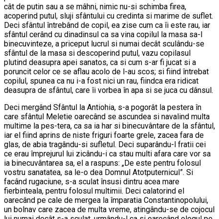
cât de putin sau a se mâhni, nimic nu-si schimba firea,
acoperind putul, sluji sfântului cu credinta si marime de suflet.
Deci sfântul întrebând de copil, ea zise cum ca îi este rau, iar
sfântul cerând cu dinadinsul ca sa vina copilul la masa sa-l
binecuvinteze, a priceput lucrul si numai decât sculându-se
sfântul de la masa si descoperind putul, vazu copilasul
plutind deasupra apei sanatos, ca si cum s-ar fi jucat si a
poruncit celor ce se aflau acolo de l-au scos; si fiind întrebat
copilul, spunea ca nu i-a fost nici un rau, fiindca era ridicat
deasupra de sfântul, care îi vorbea în apa si se juca cu dânsul.
Deci mergând Sfântul la Antiohia, s-a pogorât la pestera în
care sfântul Meletie oarecând se ascundea si navalind multa
multime la pes-tera, ca sa ia har si binecuvântare de la sfântul,
iar el fiind aprins de niste friguri foarte grele, zacea fara de
glas, de abia tragându-si sufletul. Deci suparându-l fratii cei
ce erau împrejurul lui zicându-i ca stau multi afara care vor sa
ia binecuvântarea sa, el a raspuns: „De este pentru folosul
vostru sanatatea, sa le-o dea Domnul Atotputernicul”. Si
facând rugaciune, s-a sculat însusi dintru acea mare
fierbinteala, pentru folosul multimii. Deci calatorind el
oarecând pe cale de mergea la împaratia Constantinopolului,
un bolnav care zacea de multa vreme, atingându-se de cojocul
lui numai decât s-a sculat, urmându-l ca si oarecând ologul pe