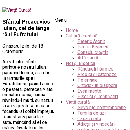
Meniu
Sfântul Preacuvios
Iulian, cel de lânga
Home
râul Eufratului
Cultură creștină
Pateric Atonit
Sinaxarul zilei de 18
Istoria Bisericii
Octombrie
Cenaclu creștin
Artă sacră
Acest între sfinti
Noi și Biserica
parintele nostru Iulian,
Rânduieli liturgice
parasind lumea, s-a dus
Predici și cateheze
la tarmurile apei
Pelerinaje
Eufratului si gasind acolo
Ortodox în diaspora
o pestera, petrecea viata
Evenimente
monahiceasca, caruia
Biserici și mănăstiri
râvnindu-i multi, au nazuit
Viață curată
la acea pestera mica si
Nevoințe contemporane
facându-si colibi împrejur,
Familia de azi
s-au strâns pâna la o
Casa curată
suta, mâncând si ei ce
Adicții și vindecări
mânca învatatorul lor.
Gadgeturi cu două tăișuri