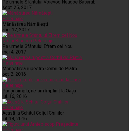
Pe urmele Sfântului Voievod Neagoe Basarab
sept. 25, 2017
Pelerinaje
Mănăstirea Nămăiești
aug. 17, 2017
Noi și Biserica
Pelerinaje
Pe urmele Sfântului Efrem cel Nou
mai 4, 2017
Pelerinaje
Mănăstirea rupestră Corbii de Piatră
oct. 2, 2016
Pelerinaje
Pur şi simplu, ne-am împlinit la Oaşa
iul. 16, 2016
Pelerinaje
Acasă la Schitul Colţul Chiliilor
iul. 14, 2016
Pelerinaje