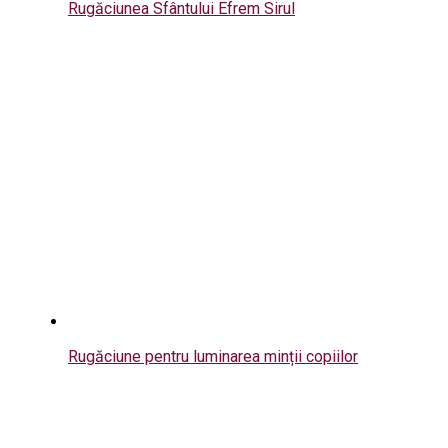
Rugăciunea Sfântului Efrem Sirul
Rugăciune pentru luminarea minții copiilor