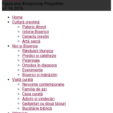
Figura unui Arhiepiscop Preşedinte
iul. 14, 2016
Home
Cultură creștină
Pateric Atonit
Istoria Bisericii
Cenaclu creștin
Artă sacră
Noi și Biserica
Rânduieli liturgice
Predici și cateheze
Pelerinaje
Ortodox în diaspora
Evenimente
Biserici și mănăstiri
Viață curată
Nevoințe contemporane
Familia de azi
Casa curată
Adicții și vindecări
Gadgeturi cu două tăișuri
Bucătărie biblică