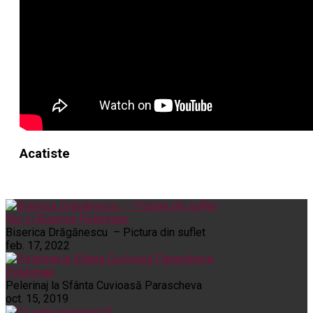
Acatiste
Noi și Biserica
Pelerinaje
Biserica Drăgănescu – Pictura din suflet
feb. 17, 2022
Pelerinaje
Pelerinaj la Sfânta Cuvioasă Parascheva
oct. 15, 2019