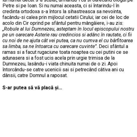
Petre si pe Ioan. Si nu numai aceasta, ci si întarindu-l în
credinta ortodoxa s-a întors la sihastreasca sa nevointa,
facându-si calea prin mijlocul cetatii Cirului; iar cei de loc de
acolo din Cir oprind pe sfântul pentru mângâiere, i-au zis:
„Robule al lui Dumnezeu, asteptam în locul episcopului nostru
pe un oarecare Asterie rau credincios si adânc în rautate, ci fii
cu noi de ne ajuta cât vei putea, ca nu cumva el cu bârfitoarea
sa limba, sa ne întoarca cu oarecare cuvinte”
. Deci sfântul a
ramas si a facut rugaciune toata noaptea cu cei putini ce se
adunasera si a fost ucis acela prin urgie trimisa de la
Dumnezeu, lasându-i viata chinuita numai de o zi. Apoi
întorcându-se catre ucenicii sai si petrecând câtiva ani cu
dânsii, catre Domnul a raposat.
S-ar putea să vă placă și...