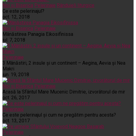
Noi și Biserica
Pelerinaje
Rânduieli liturgice
Ce este pelerinajul?
oct. 12, 2018
Noi și Biserica
Pelerinaje
Mânăstirea Panagia Eikosifinissa
iul. 7, 2018
Pelerinaje
3 Mânăstiri, 2 insule și un continent – Aegina, Aevia și Nea
Makri
iun. 19, 2018
Noi și Biserica
Pelerinaje
Acasă la Sfântul Mare Mucenic Dimitrie, izvorâtorul de mir
oct. 26, 2017
Pelerinaje
Ce este pelerinajul şi cum ne pregătim pentru acesta?
oct. 13, 2017
Pelerinaje