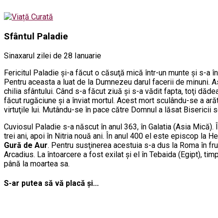
Sfântul Paladie
Sinaxarul zilei de 28 Ianuarie
Fericitul Paladie şi-a făcut o căsuţă mică într-un munte şi s-a î
Pentru aceasta a luat de la Dumnezeu darul facerii de minuni. Ast
chilia sfântului. Când s-a făcut ziuă şi s-a vădit fapta, toţi dăd
făcut rugăciune şi a înviat mortul. Acest mort sculându-se a arăt
virtuţile lui. Mutându-se în pace către Domnul a lăsat Bisericii sc
Cuviosul Paladie s-a născut în anul 363, în Galatia (Asia Mică). 
trei ani, apoi în Nitria nouă ani. În anul 400 el este episcop la H
Gură de Aur
. Pentru susţinerea acestuia s-a dus la Roma în fru
Arcadius. La întoarcere a fost exilat şi el în Tebaida (Egipt), ti
până la moartea sa.
S-ar putea să vă placă și...