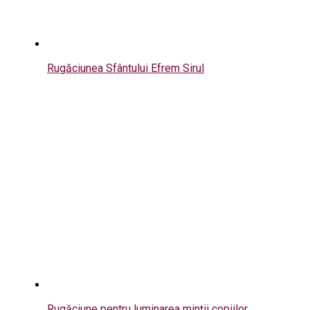
Rugăciunea Sfântului Efrem Sirul
Rugăciune pentru luminarea minții copiilor