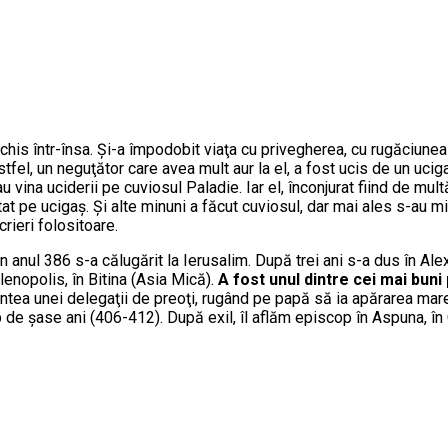
nchis într-însa. Şi-a împodobit viaţa cu privegherea, cu rugăciune
fel, un neguţător care avea mult aur la el, a fost ucis de un ucig
eau vina uciderii pe cuviosul Paladie. Iar el, înconjurat fiind de mu
at pe ucigaş. Şi alte minuni a făcut cuviosul, dar mai ales s-au m
rieri folositoare.
În anul 386 s-a călugărit la Ierusalim. După trei ani s-a dus în Al
elenopolis, în Bitina (Asia Mică).
A fost unul dintre cei mai buni 
ntea unei delegaţii de preoţi, rugând pe papă să ia apărarea mare
mp de şase ani (406-412). După exil, îl aflăm episcop în Aspuna, în 