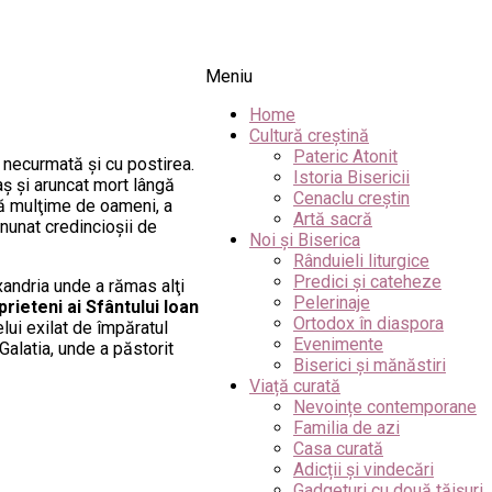
Meniu
Home
Cultură creștină
Pateric Atonit
a necurmată şi cu postirea.
Istoria Bisericii
aş şi aruncat mort lângă
Cenaclu creștin
ltă mulţime de oameni, a
Artă sacră
inunat credincioşii de
Noi și Biserica
Rânduieli liturgice
Predici și cateheze
exandria unde a rămas alţi
Pelerinaje
prieteni ai Sfântului Ioan
Ortodox în diaspora
lui exilat de împăratul
Evenimente
Galatia, unde a păstorit
Biserici și mănăstiri
Viață curată
Nevoințe contemporane
Familia de azi
Casa curată
Adicții și vindecări
Gadgeturi cu două tăișuri