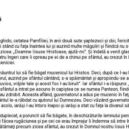
i
ido, cetatea Pamfiliei, în anii două sute şaptezeci şi doi, ferici
nd cu faţa înaintea lui şi auzind multe măguliri şi fiindcă nu s-a pl
 zicea: „Doamne Iisuse Hristoase, ajută-mi”. Şi îndată a venit glas
ru îngeri care îi opreau pe ei de a chinui pe sfântul, au crezut în 
eniciei.
ăuntrul lui să fie băgat mucenicul lui Hristos. Deci, după ce l-au 
torul, auzind pe sfântul cântând, s-a spăimântat şi apropiindu-se 
uvios, vrăjile tale şi acest foc l-au biruit”. Iar sfântul i-a răspuns
fântul a intrat pe ascuns în capiştea ce se numea Panteon, fiindcă
 s-au zdrobit. Aceasta aflând, guvernatorul a adus pe mucenic în fa
ântul le-a răbdat cu ajutorul lui Dumnezeu. Deci văzând guvernatoru
acolo, iarăşi l-au întors înapoi şi iarăşi a stat cu faţa la divanul s
duplecat, a poruncit să fie băgate, în deschizăturile lemnului pentr
 îşi făcea rugăciunea şi pe cei ce erau împrejur îi îndemna să intre
 nevătămaţi precum zicea sfântul, au crezut în Domnul nostru Iisus