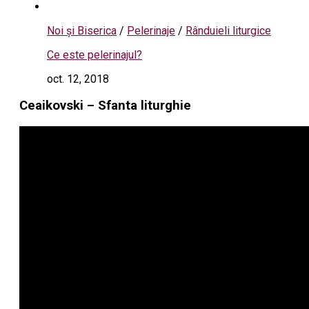
Noi și Biserica
/
Pelerinaje
/
Rânduieli liturgice
Ce este pelerinajul?
oct. 12, 2018
Ceaikovski – Sfanta liturghie