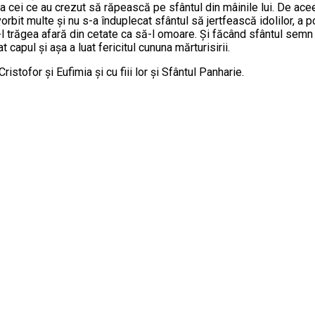
 cei ce au crezut să răpească pe sfântul din mâinile lui. De acee
 vorbit multe şi nu s-a înduplecat sfântul să jertfească idolilor, a 
-l trăgea afară din cetate ca să-l omoare. Şi făcând sfântul semn 
t capul şi aşa a luat fericitul cununa mărturisirii.
istofor şi Eufimia şi cu fiii lor şi Sfântul Panharie.