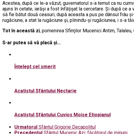
Acestea, după ce le-a văzut, guvernatorul s-a temut ca nu cumva
ajuns în cetate, iarăşi a fost înfăţişat la cercetare. Şi după ce a
să fie bătut două ceasuri; după aceasta a pus pe dânsul frâu şi
rugăciune, a stat la rugăciune şi, plinindu-şi rugăciunea, i s-a tăia
Tot în această zi
, pomenirea Sfinţilor Mucenici Antim, Talaleu, Cr
S-ar putea să vă placă și...
Înțelept cel smerit
Acatistul Sfântului Nectarie
Acatistul Sfântului Cuvios Moise Etiopianul
Urmatorul
Sfântul Grigorie Decapolitul
Precedentul
Sfântul Mucenic Azi, făcătorul de minuni