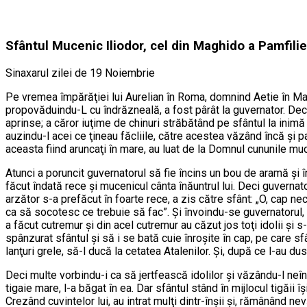
Sfântul Mucenic Iliodor, cel din Maghido a Pamfilie
Sinaxarul zilei de 19 Noiembrie
Pe vremea împărăţiei lui Aurelian în Roma, domnind Aetie în Magh
propovăduindu-L cu îndrăzneală, a fost pârât la guvernator. Deci stâ
aprinse; a căror iuţime de chinuri străbătând pe sfântul la inimă
auzindu-l acei ce ţineau făcliile, către acestea văzând încă şi pat
aceasta fiind aruncaţi în mare, au luat de la Domnul cununile muc
Atunci a poruncit guvernatorul să fie încins un bou de aramă şi în
făcut îndată rece şi mucenicul cânta înăuntrul lui. Deci guverna
arzător s-a prefăcut în foarte rece, a zis către sfânt: „O, cap nec
ca să socotesc ce trebuie să fac”. Şi învoindu-se guvernatorul, s
a făcut cutremur şi din acel cutremur au căzut jos toţi idolii şi
spânzurat sfântul şi să i se bată cuie înroşite în cap, pe care sf
lanţuri grele, să-l ducă la cetatea Atalenilor. Şi, după ce l-au dus 
Deci multe vorbindu-i ca să jertfească idolilor şi văzându-l neîn
tigaie mare, l-a băgat în ea. Dar sfântul stând în mijlocul tigăii
Crezând cuvintelor lui, au intrat mulţi dintr-înşii şi, rămânând