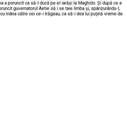
a a poruncit ca să-l ducă pe el iarăşi la Maghido. Şi după ce a
poruncit guvernatorul Aetie să i se taie limba şi, spânzurându-l,
cu mâna către cei ce-i trăgeau, ca să-i dea lui puţină vreme de