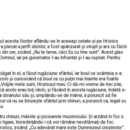
tul acesta Iliodor aflându-se în aceeaşi cetate şi pe Hristos
ecat a jertfi idolilor, a fost spânzurat şi strujit şi ars cu făclii
 din cer, zicând: „Nu te teme, căci Eu cu tine sunt”. Acest glas
Domnul, iar pe guvernator l-au înfruntat şi l-au ruşinat. Pentru
băgat în el, a făcut rugăciune sfântul, iar boul ce scânteia s-a
acolo şi cunoscând că boul ce cu puţin mai înainte era foarte
: „Vrăjile mele sunt, Hristosul meu. Ci dă-mi vreme de trei zile,
 acolo erau toţi idolii, şi făcând în acesta rugăciune, îndată s-
ţa divanului său şi, umplându-se de mânie, a poruncit să fie
l că nu se biruieşte sfântul prin chinuri, a poruncit ca, legat cu
ău.
u chinuri, mâinile şi picioarele mucenicului. Şi arzând în foc o
 în tigaie, încredinţându-i că vor rămâne nevătămaţi de foc.
 Hristos, zicând: „Cu adevărat mare este Dumnezeul creştinilor”.