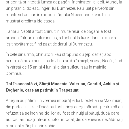
prigonită prin toată lumea de păgânii închinători la idoli. Atunci, la
un praznic idolesc, îngerii lui Dumnezeu l-au luat pe Neofit din
munte și l-au pus în mijlocul târgului Niceei, unde fericitul a
mustrat credința idolească.
Tânărul Neofit a fost chinuit în multe feluri de păgâni, a fost
aruncat într-un cuptor încins, a fost dat la fiare, dar din toate a
ieșit nevătămat, fiind păzit de darul lui Dumnezeu.
În cele din urmă, chinuitorii l-au străpuns cu țepi de fier, apoi
pentru că nu a murit, l-au lovit cu sulița în piept, și așa, Neofit, fiind
în vârstă de 15 ani și 4 luni și-a dat sufletul său în mâinile
Domnului.
Tot în această zi, Sfinții Mucenici Valerian, Candid, Achila și
Evghenie, care au pătimit în Trapezunt
Aceștia au pătimit în vremea împărăției lui Dioclețian și Maximian,
din partea lui Lisie. Dacă au fost prinși acești bărbați, pentru că au
refuzat să se închine idolilor au fost chinuiți și bătuți, după care
au fost aruncați într-un cuptor înfocat, din care ieșind nevătămați
și-au dat sfârșitul prin sabie.