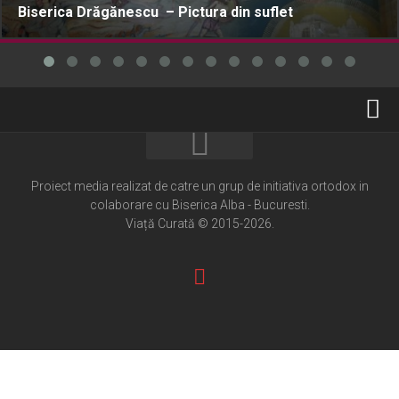
Biserica Drăgănescu – Pictura din suflet
Home
Cultură creștină
Proiect media realizat de catre un grup de initiativa ortodox in
colaborare cu Biserica Alba - Bucuresti.
Pateric Atonit
Viață Curată © 2015-2026.
Istoria Bisericii
Cenaclu creștin
Artă sacră
Noi și Biserica
Rânduieli liturgice
Predici și cateheze