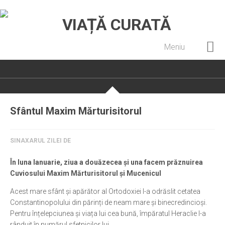
Meniu
Home
Cultură creștină
Pateric Atonit
Sfântul Maxim Mărturisitorul
Istoria Bisericii
Cenaclu creștin
SINAXARUL ZILEI DE
Artă sacră
În luna Ianuarie, ziua a douăzecea și una facem prăznuirea
Noi și Biserica
Cuviosului Maxim Mărturisitorul și Mucenicul
Rânduieli liturgice
Acest mare sfânt și apărător al Ortodoxiei l-a odrăslit cetatea
Constantinopolului din părinți de neam mare și binecredincioși.
Predici și cateheze
Pentru înțelepciunea și viața lui cea bună, împăratul Heraclie l-a
Pelerinaje
rânduit în numărul sfetnicilor lui.