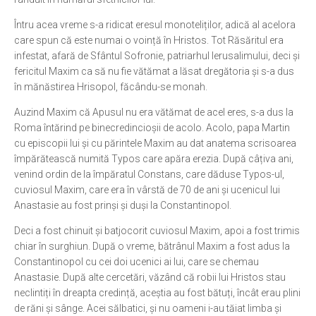
Ortodox în diaspora
Întru acea vreme s-a ridicat eresul monoteliților, adică al acelora
care spun că este numai o voință în Hristos. Tot Răsăritul era
Evenimente
infestat, afară de Sfântul Sofronie, patriarhul Ierusalimului, deci și
Biserici și mănăstiri
fericitul Maxim ca să nu fie vătămat a lăsat dregătoria și s-a dus
în mănăstirea Hrisopol, făcându-se monah.
Viață curată
Auzind Maxim că Apusul nu era vătămat de acel eres, s-a dus la
Nevoințe contemporane
Roma întărind pe binecredincioșii de acolo. Acolo, papa Martin
Familia de azi
cu episcopii lui și cu părintele Maxim au dat anatema scrisoarea
împărătească numită Typos care apăra erezia. După câțiva ani,
Casa curată
venind ordin de la împăratul Constans, care dăduse Typos-ul,
Adicții și vindecări
cuviosul Maxim, care era în vârstă de 70 de ani și ucenicul lui
Anastasie au fost prinși și duși la Constantinopol.
Gadgeturi cu două tăișuri
Deci a fost chinuit și batjocorit cuviosul Maxim, apoi a fost trimis
Bucătărie biblică
chiar în surghiun. După o vreme, bătrânul Maxim a fost adus la
Interviuri
Constantinopol cu cei doi ucenici ai lui, care se chemau
Anastasie. După alte cercetări, văzând că robii lui Hristos stau
Puncte de Vedere
neclintiți în dreapta credință, aceștia au fost bătuți, încât erau plini
de răni și sânge. Acei sălbatici, și nu oameni i-au tăiat limba și