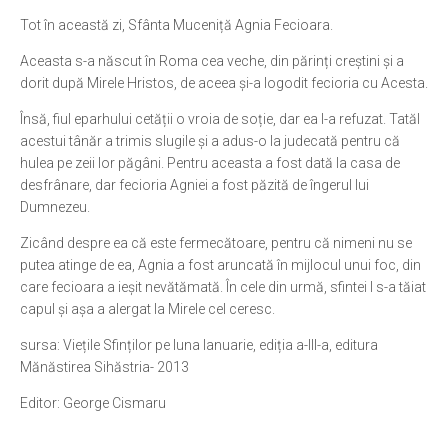
Tot în această zi, Sfânta Muceniță Agnia Fecioara.
Aceasta s-a născut în Roma cea veche, din părinți creștini și a
dorit după Mirele Hristos, de aceea și-a logodit fecioria cu Acesta.
Însă, fiul eparhului cetății o vroia de soție, dar ea l-a refuzat. Tatăl
acestui tânăr a trimis slugile și a adus-o la judecată pentru că
hulea pe zeii lor păgâni. Pentru aceasta a fost dată la casa de
desfrânare, dar fecioria Agniei a fost păzită de îngerul lui
Dumnezeu.
Zicând despre ea că este fermecătoare, pentru că nimeni nu se
putea atinge de ea, Agnia a fost aruncată în mijlocul unui foc, din
care fecioara a ieșit nevătămată. În cele din urmă, sfintei I s-a tăiat
capul și așa a alergat la Mirele cel ceresc.
sursa: Viețile Sfinților pe luna Ianuarie, ediția a-III-a, editura
Mănăstirea Sihăstria- 2013
Editor: George Cismaru