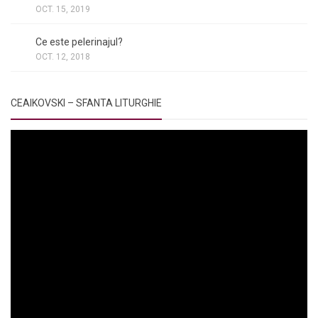
OCT. 15, 2019
NOI ȘI BISERICA
/
PELERINAJE
/
RÂNDUIELI LITURGICE
Ce este pelerinajul?
OCT. 12, 2018
CEAIKOVSKI – SFANTA LITURGHIE