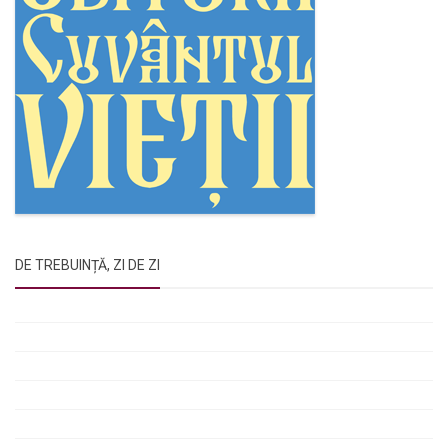
DE TREBUINȚĂ, ZI DE ZI
Rugăciunile Sfintei Treimi
Rugăciunea Sfântului Efrem Sirul
Rugăciune pentru luminarea minții copiilor
Rugăciuni de lăsare în voia Domnului
Rugăciuni de mulțumire
Rugăciuni către Sfânta Cuvioasă Parascheva