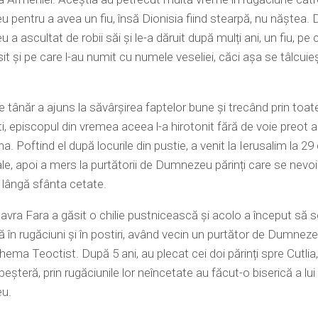
pentru a avea un fiu, însă Dionisia fiind stearpă, nu năștea. D
 ascultat de robii săi și le-a dăruit după mulți ani, un fiu, pe c
sit și pe care l-au numit cu numele veseliei, căci așa se tâlcuie
 tânăr a ajuns la săvârșirea faptelor bune și trecând prin toat
i, episcopul din vremea aceea l-a hirotonit fără de voie preot al 
na. Poftind el după locurile din pustie, a venit la Ierusalim la 29 
ale, apoi a mers la purtătorii de Dumnezeu părinți care se nevoi
 lângă sfânta cetate.
lavra Fara a găsit o chilie pustnicească și acolo a început să s
 în rugăciuni și în postiri, având vecin un purtător de Dumneze
hema Teoctist. După 5 ani, au plecat cei doi părinți spre Cutlia
peșteră, prin rugăciunile lor neîncetate au făcut-o biserică a lui
u.