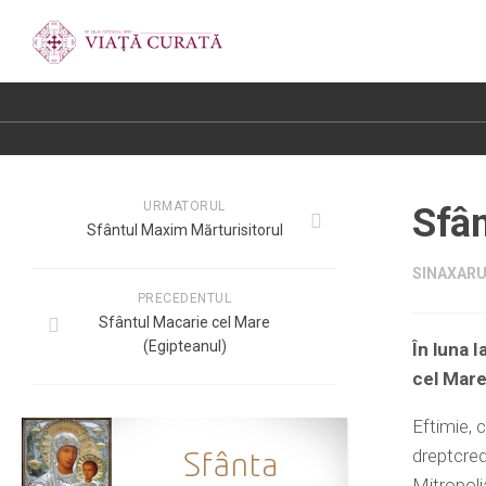
URMATORUL
Sfân
Sfântul Maxim Mărturisitorul
SINAXARUL
PRECEDENTUL
Sfântul Macarie cel Mare
(Egipteanul)
În luna 
cel Mar
Eftimie, 
dreptcred
Mitropoli