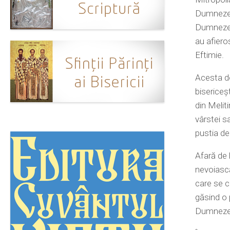
Dumnezeu 
Dumnezeu a
au afiero
Eftimie.
Acesta de
bisericeșt
din Meliti
vârstei s
pustia de
Afară de 
nevoiască
care se c
găsind o 
Dumneze