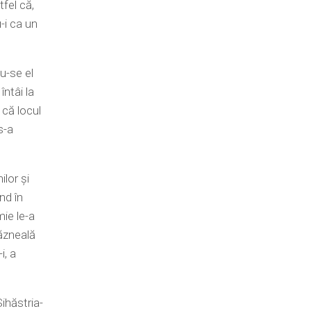
tfel că,
-i ca un
du-se el
ntâi la
 că locul
s-a
ilor și
nd în
mie le-a
răzneală
i, a
Sihăstria-