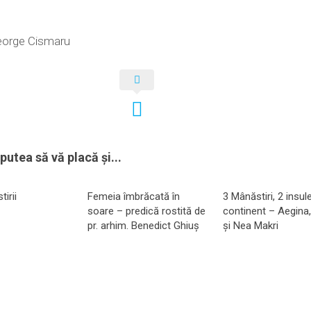
George Cismaru
putea să vă placă și...
irii
Femeia îmbrăcată în
3 Mânăstiri, 2 insul
soare – predică rostită de
continent – Aegina,
pr. arhim. Benedict Ghiuș
și Nea Makri