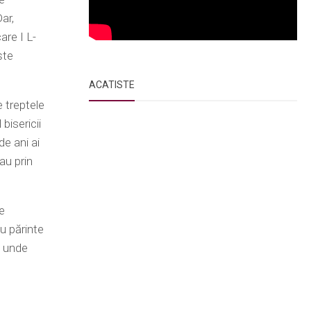
ar,
are I L-
ște
ACATISTE
e treptele
bisericii
de ani ai
au prin
e
u părinte
, unde