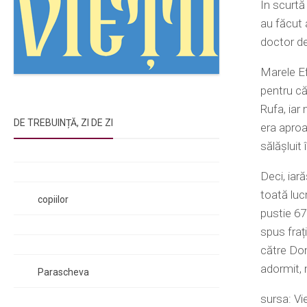
În scurtă 
au făcut 
doctor de
Marele Eft
pentru că
Rufa, iar 
DE TREBUINȚĂ, ZI DE ZI
era aproa
sălășluit
Rugăciunile Sfintei Treimi
Rugăciunea Sfântului Efrem Sirul
Deci, iară
Rugăciune pentru luminarea minții
toată luc
copiilor
pustie 67
Rugăciuni de lăsare în voia Domnului
spus fraț
Rugăciuni de mulțumire
către Dom
Rugăciuni către Sfânta Cuvioasă
adormit, 
Parascheva
sursa: Vie