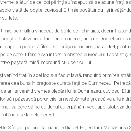
vreme, alături de cei doi părinți au început să se adune frați, as
acolo viață de obște, cuviosul Eftimie povățuindu-i și învățându
 suflete.
imie, pe mulți a vindecat de bolile ce-i chinuiau, deci întristân
 aceștia îl slăveau, a fugit cu un ucenic, anume Dometian, mai î
mai apoi în pustia Zifilor. Dar, iarăși oamenii supărându-l, pentru
pe de sate, Eftimie s-a întors la obștea cuviosului Teoctist și 
 într-o peșteră mică împreună cu ucenicul lui.
și venind frați în acel loc s-a făcut lavră, rânduind primirea străin
rarea cea bună în dragoste curată față de Dumnezeu. Petrecâ
 de ani și venind vremea plecării lui la Dumnezeu, cuviosul Efti
ilor să-i păzească poruncile lui nevătămate și dacă va afla înd
nul, va cere să fie cu duhul cu ei până-n veci, apoi slobozindu-
mutându-se la cele cerești.
țile Sfinților pe luna Ianuarie, ediția a-III-a, editura Mănăstirea 