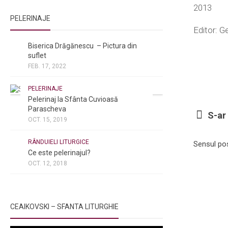
2013
PELERINAJE
Editor: 
NOI ȘI BISERICA
/
PELERINAJE
Biserica Drăgănescu – Pictura din
suflet
FEB. 17, 2022
PELERINAJE
Pelerinaj la Sfânta Cuvioasă
Parascheva
S-ar 
OCT. 15, 2019
NOI ȘI BISERICA
/
PELERINAJE
/
RÂNDUIELI LITURGICE
Sensul post
Ce este pelerinajul?
OCT. 12, 2018
CEAIKOVSKI – SFANTA LITURGHIE