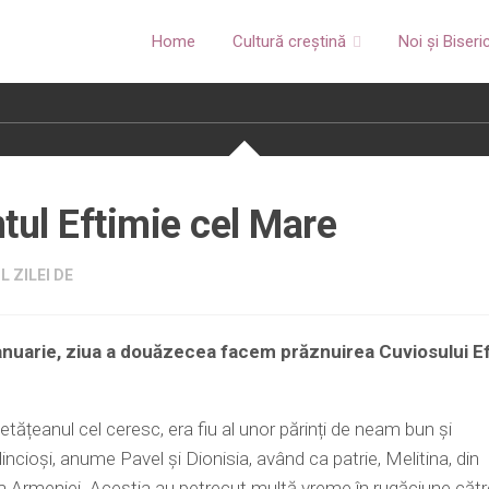
Home
Cultură creștină
Noi și Biseri
tul Eftimie cel Mare
 ZILEI DE
Ianuarie, ziua a douăzecea facem prăznuirea Cuviosului E
e
cetățeanul cel ceresc, era fiu al unor părinți de neam bun și
incioși, anume Pavel și Dionisia, având ca patrie, Melitina, din
a Armeniei. Aceștia au petrecut multă vreme în rugăciune cătr