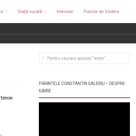
ca
Viață curată
Interviuri
Puncte de Vedere
PĂRINTELE CONSTANTIN GALERIU – DESPRE
IUBIRE
ftimie
e