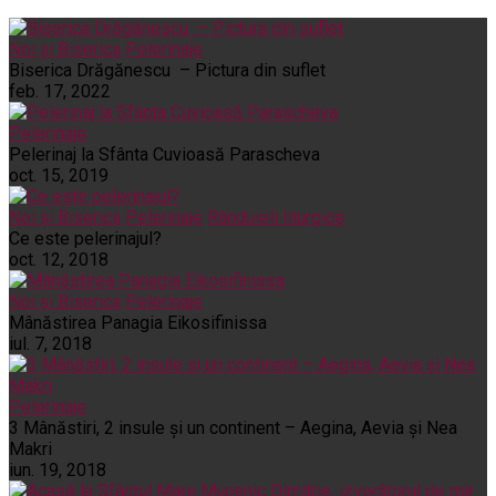
Noi și Biserica
Pelerinaje
Biserica Drăgănescu – Pictura din suflet
feb. 17, 2022
Pelerinaje
Pelerinaj la Sfânta Cuvioasă Parascheva
oct. 15, 2019
Noi și Biserica
Pelerinaje
Rânduieli liturgice
Ce este pelerinajul?
oct. 12, 2018
Noi și Biserica
Pelerinaje
Mânăstirea Panagia Eikosifinissa
iul. 7, 2018
Pelerinaje
3 Mânăstiri, 2 insule și un continent – Aegina, Aevia și Nea
Makri
iun. 19, 2018