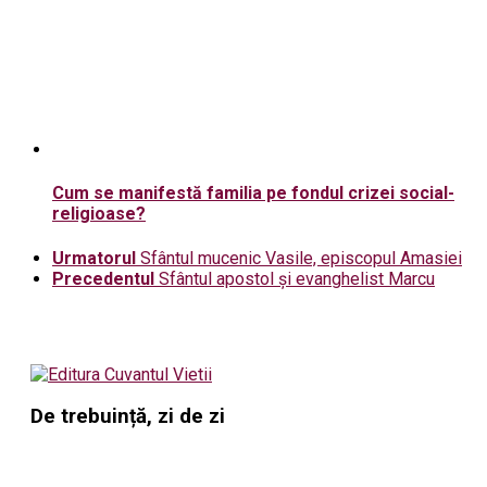
Cum se manifestă familia pe fondul crizei social-
religioase?
Urmatorul
Sfântul mucenic Vasile, episcopul Amasiei
Precedentul
Sfântul apostol și evanghelist Marcu
De trebuință, zi de zi