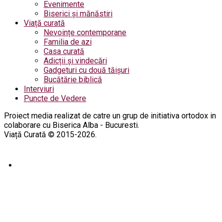
Evenimente
Biserici și mănăstiri
Viață curată
Nevoințe contemporane
Familia de azi
Casa curată
Adicții și vindecări
Gadgeturi cu două tăișuri
Bucătărie biblică
Interviuri
Puncte de Vedere
Proiect media realizat de catre un grup de initiativa ortodox in
colaborare cu Biserica Alba - Bucuresti.
Viață Curată © 2015-2026.