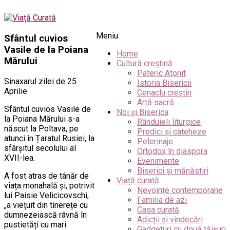
Meniu
Sfântul cuvios
Vasile de la Poiana
Home
Mărului
Cultură creștină
Pateric Atonit
Sinaxarul zilei de 25
Istoria Bisericii
Aprilie
Cenaclu creștin
Artă sacră
Sfântul cuvios Vasile de
Noi și Biserica
la Poiana Mărului s-a
Rânduieli liturgice
născut la Poltava, pe
Predici și cateheze
atunci în Țaratul Rusiei, la
Pelerinaje
sfârșitul secolului al
Ortodox în diaspora
XVII-lea.
Evenimente
Biserici și mănăstiri
A fost atras de tânăr de
Viață curată
viața monahală și, potrivit
Nevoințe contemporane
lui Paisie Velicicovschi,
Familia de azi
„a viețuit din tinerețe cu
Casa curată
dumnezeiască râvnă în
Adicții și vindecări
pustietăți cu mari
Gadgeturi cu două tăișuri