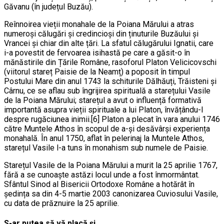
Găvanu (în județul Buzău).
Reînnoirea vieții monahale de la Poiana Mărului a atras
numeroși călugări și credincioși din ținuturile Buzăului și
Vrancei și chiar din alte țări. La sfatul călugărului Ignatii, care
i-a povestit de fervoarea isihastă pe care a găsit-o în
mănăstirile din Țările Române, rasoforul Platon Velicicovschi
(viitorul stareț Paisie de la Neamț) a poposit în timpul
Postului Mare din anul 1743 la schiturile Dălhăuți, Trăisteni și
Cârnu, ce se aflau sub îngrijirea spirituală a starețului Vasile
de la Poiana Mărului; starețul a avut o influență formativă
importantă asupra vieții spirituale a lui Platon, învățându-l
despre rugăciunea inimii.[6] Platon a plecat în vara anului 1746
către Muntele Athos în scopul de a-și desăvârși experiența
monahală. În anul 1750, aflat în pelerinaj la Muntele Athos,
starețul Vasile l-a tuns în monahism sub numele de Paisie.
Starețul Vasile de la Poiana Mărului a murit la 25 aprilie 1767,
fără a se cunoaște astăzi locul unde a fost înmormântat.
Sfântul Sinod al Bisericii Ortodoxe Române a hotărât în
ședința sa din 4-5 martie 2003 canonizarea Cuviosului Vasile,
cu data de prăznuire la 25 aprilie.
S-ar putea să vă placă și...