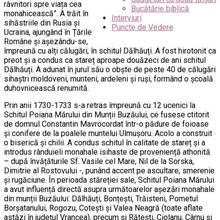
râvnitori spre viața cea
Bucătărie biblică
monahicească”. A trăit în
Interviuri
sihăstriile din Rusia și
Puncte de Vedere
Ucraina, ajungând în Țările
Române și așezându-se,
împreună cu alți călugări, în schitul Dălhăuți. A fost hirotonit ca
preot și a condus ca stareț aproape douăzeci de ani schitul
Dălhăuți. A adunat în jurul său o obște de peste 40 de călugări
sihaștri moldoveni, munteni, ardeleni și ruși, formând o școală
duhovnicească renumită.
Prin anii 1730-1733 s-a retras împreună cu 12 ucenici la
Schitul Poiana Mărului din Munții Buzăului, ce fusese ctitorit
de domnul Constantin Mavrocordat într-o pădure de foioase
și conifere de la poalele muntelui Ulmușoru. Acolo a construit
o biserică și chilii. A condus schitul în calitate de stareț și a
introdus rânduieli monahale isihaste de proveniență athonită
– după învățăturile Sf. Vasile cel Mare, Nil de la Sorska,
Dimitrie al Rostovului -, punând accent pe ascultare, smerenie
și rugăciune. În perioada stăreției sale, Schitul Poiana Mărului
a avut influență directă asupra următoarelor așezări monahale
din munții Buzăului: Dălhăuți, Bonțești, Trăisteni, Pometul
Borșatanului, Rogozu, Cotești și Valea Neagră (toate aflate
astăzi în județul Vrancea), precum și Rătești, Ciolanu, Cârnu și