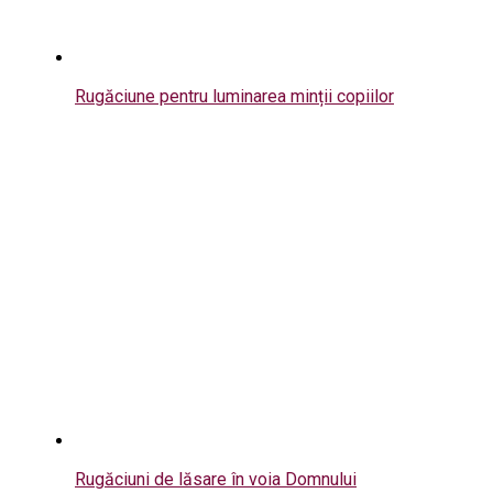
Rugăciune pentru luminarea minții copiilor
Rugăciuni de lăsare în voia Domnului