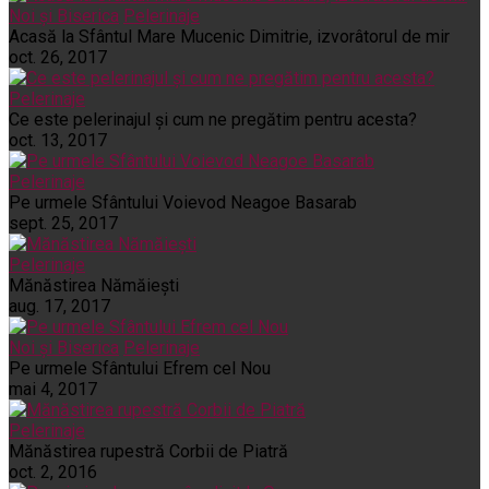
Noi și Biserica
Pelerinaje
Acasă la Sfântul Mare Mucenic Dimitrie, izvorâtorul de mir
oct. 26, 2017
Pelerinaje
Ce este pelerinajul şi cum ne pregătim pentru acesta?
oct. 13, 2017
Pelerinaje
Pe urmele Sfântului Voievod Neagoe Basarab
sept. 25, 2017
Pelerinaje
Mănăstirea Nămăiești
aug. 17, 2017
Noi și Biserica
Pelerinaje
Pe urmele Sfântului Efrem cel Nou
mai 4, 2017
Pelerinaje
Mănăstirea rupestră Corbii de Piatră
oct. 2, 2016