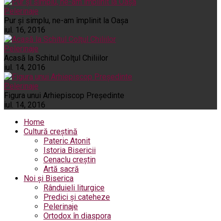
Pelerinaje
Pur şi simplu, ne-am împlinit la Oaşa
iul. 16, 2016
Pelerinaje
Acasă la Schitul Colţul Chiliilor
iul. 14, 2016
Pelerinaje
Figura unui Arhiepiscop Preşedinte
iul. 14, 2016
Home
Cultură creștină
Pateric Atonit
Istoria Bisericii
Cenaclu creștin
Artă sacră
Noi și Biserica
Rânduieli liturgice
Predici și cateheze
Pelerinaje
Ortodox în diaspora