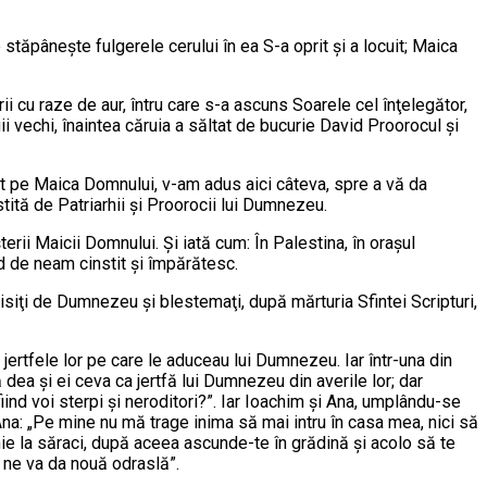
tă­pâ­neşte fulgerele cerului în ea S-a oprit şi a locuit; Maica
i cu raze de aur, întru ca­re s-a ascuns Soarele cel înţelegător,
ii vechi, înaintea căruia a săltat de bucurie David Proorocul şi
hipuit pe Maica Domnului, v-am adus aici câteva, spre a vă da
estită de Patriarhii şi Proorocii lui Dumnezeu.
rii Maicii Domnului. Şi iată cum: În Palestina, în oraşul
d de neam cin­stit şi împărătesc.
isiţi de Dumnezeu şi bles­te­maţi, după mărturia Sfintei Scripturi,
ert­fele lor pe care le aduceau lui Dumnezeu. Iar într-una din
să dea şi ei ceva ca jertfă lui Dumnezeu din averile lor; dar
iind voi sterpi şi neroditori?”. Iar Ioachim şi Ana, umplându-se
, Ana: „Pe mine nu mă trage inima să mai in­tru în casa mea, nici să
nie la săraci, după aceea ascunde-te în grădină şi acolo să te
i ne va da nouă odraslă”.