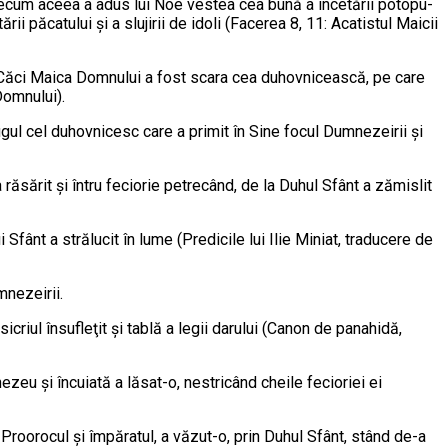
ecum ace­ea a adus lui Noe vestea cea bună a încetării poto­pu­
i păcatului şi a slujirii de idoli (Facerea 8, 11: Acatistul Maicii
. Căci Maica Domnului a fost scara cea duhovnicească, pe ca­re
Domnului).
rugul cel duhovnicesc care a primit în Sine focul Dumnezeirii şi
 ră­sărit şi întru feciorie petrecând, de la Duhul Sfânt a ză­mislit
Sfânt a strălucit în lume (Predicile lui Ilie Miniat, traducere de
mnezeirii.
icriul însufleţit şi tablă a le­gii darului (Canon de panahidă,
zeu şi încuiată a lăsat-o, nestricând cheile fecio­ri­ei ei
oorocul şi împăra­tul, a văzut-o, prin Duhul Sfânt, stând de-a