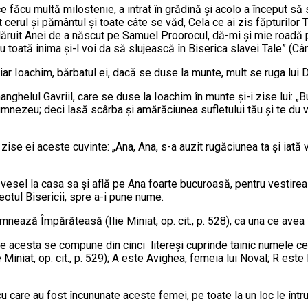
e făcu multă milostenie, a intrat în grădină şi acolo a început să
 cerul şi pământul şi toate câte se văd, Ce­la ce ai zis făpturilor
dăruit Anei de a năs­cut pe Samuel Proorocul, dă-mi şi mie roadă p
cu toată inima şi-l voi da să slujească în Biserica slavei Tale” (Cânt
iar Ioachim, bărbatul ei, dacă se duse la munte, mult se ruga lui
hanghelul Gavriil, care se duse la Ioachim în mun­te şi-i zise lui: 
 Dumnezeu; deci lasă scâr­ba şi amărăciunea sufletului tău şi te d
ise ei aceste cuvinte: „Ana, Ana, s-a auzit rugăciunea ta şi iată 
 vesel la casa sa şi află pe Ana foarte bucuroasă, pentru vestirea 
preotul Bisericii, spre a-i pune nume.
emnează Împărăteasă (Ilie Miniat, op. cit., p. 528), ca una ce ave
 acesta se compune din cinci litereşi cu­prin­de tainic numele cel
Miniat, op. cit., p. 529); A este Avighea, femeia lui Noval; R este R
cu care au fost încununate a­ceste femei, pe toate la un loc le în