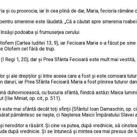
ria şi cu proorocia; iar în cea plină de dar, Maria, fecioria ră­mâne
es pentru smerenie este lăudată. „Că a căutat spre smerenia roabei 
 în­săşi po­doaba şi frumuseţea cerului.
lofern (Car­tea Iuditei 13, 9), iar Fecioara Maria s-a făcut pe si­ne
 pe Olofern cel fără de trup.
(I Regi 1, 20); dar şi Prea Sfânta Fecioară este mult mai vestită, 
ilor şi ale drepţilor şi între aceea care a fost şi este comoara tutu
aruri; iar Prea Sfânta Fecioară Maria a fost plinirea tuturor darurilo
umină duhovnicească, cu bucuria sfântă, fiind­că astăzi Maica lumini
Ilie Miniat, op. cit., p. 511).
te mai sfântă decât toţi sfinţii (Sfân­tul Ioan Da­mas­chin, op. cit
ărat pământesc se naşte, ci Naş­te­rea Maicii Împăratului Slavei 
i neroditor a răsărit. Şi cine va putea, după vrednicie, să cinste
lăuda după vrednicie. Şi se întunecă şi mintea cea mai presus de