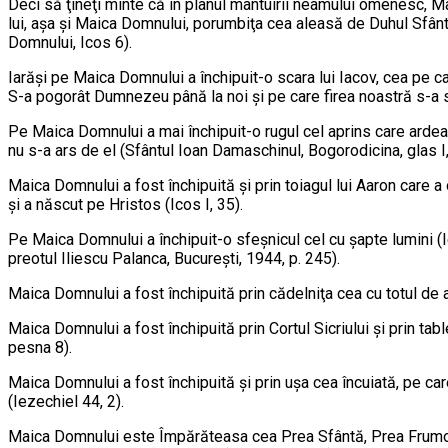
Deci să ţineţi minte că în pla­nul mântuirii neamului omenesc, 
lui, aşa şi Maica Domnului, porumbiţa cea aleasă de Du­hul Sfânt, p
Domnului, Icos 6).
Iarăşi pe Maica Domnului a închipuit-o scara lui Iacov, cea pe 
S-a pogorât Dumnezeu până la noi şi pe care firea noastră s-a s
Pe Maica Domnului a mai închipuit-o rugul cel aprins care ardea ş
nu s-a ars de el (Sfântul Ioan Damaschinul, Bogoro­di­cina, glas
Maica Domnului a fost în­chipuită şi prin toiagul lui Aaron care a o
şi a născut pe Hristos (Icos I, 35).
Pe Maica Domnu­lui a în­chipuit-o sfeşnicul cel cu şapte lumini (I
pre­otul Iliescu Palanca, Bucureşti, 1944, p. 245).
Maica Dom­nu­lui a fost închipuită prin cădelniţa cea cu totul de a
Maica Domnului a fost închipuită prin Cortul Sicriului şi prin table
pesna 8).
Maica Dom­nu­lui a fost închipuită şi prin uşa cea încuiată, pe ca
(Iezechiel 44, 2).
Maica Domnului este Împărăteasa cea Prea Sfântă, Prea Frumoasă 