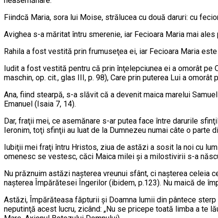
neasemănare.
Fiind­că Maria, sora lui Moise, strălucea cu două daruri: cu fecio­
Avighea s-a măritat întru smerenie, iar Fe­cioa­ra Ma­ria mai al
Rahila a fost ves­tită prin frumuseţea ei, iar Fecioara Maria este
Iudit a fost vestită pen­tru că prin înţelepciunea ei a omorât pe O
mas­chin, op. cit., glas III, p. 98), Care prin puterea Lui a omorât
Ana, fiind stearpă, s-a slă­vit că a devenit maica marelui Samuel 
Emanuel (Isaia 7, 14).
Dar, fraţii mei, ce asemănare s-ar putea face între da­rurile sfinţ
Ieronim, toţi sfinţii au luat de la Dumnezeu numai câte o parte din d
Iubiţii mei fraţi întru Hristos, ziua de astăzi a sosit la noi cu l
omenesc se vestesc, căci Maica milei şi a milostivirii s-a născut (
Nu prăznuim astăzi naşterea vreunui sfânt, ci naşterea celeia ce es
naşterea Împărătesei Îngerilor (ibidem, p.123). Nu maică de împ
Astăzi, Împărăteasa făpturii şi Doamna lumii din pântece sterp ş
neputinţă acest lucru, zicând: „Nu se pricepe toată limba a te 