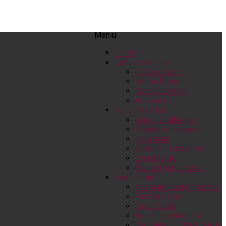
Meniu
Home
Cultură creștină
Pateric Atonit
Istoria Bisericii
Cenaclu creștin
Artă sacră
Noi și Biserica
Rânduieli liturgice
Predici și cateheze
Pelerinaje
Ortodox în diaspora
Evenimente
Biserici și mănăstiri
Viață curată
Nevoințe contemporane
Familia de azi
Casa curată
Adicții și vindecări
Gadgeturi cu două tăișuri