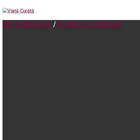
Noi și Biserica
/
Predici și cateheze