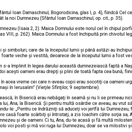
tul Ioan Damaschinul, Bogorodicina, glas I, p. 4), fiindcă Cel ce s
ât la noi Dumnezeu (Sfântul Ioan Damaschinul, op. cit., p. 35).
ezeu (Isaia 2, 2). Maica Domnului es­te norul cel în chipul porfiri
s VIII, p. 262). Maica Domnului a fost închipuită prin chivotul leg
urii şi simboluri, care de la începutul lumii şi pâ­nă astăzi au înc
e foarte veche şi vestită, de­oa­rece de la începutul lumii a fost v
 s-a împlinit în legea darului această dum­ne­zeiască faptă a Naşte
i aceşti oameni erau drepţi şi plini de toată fapta cea bună, fiin
i în acea vreme cei care n-aveau co­pii erau socotiţi ca oameni urg
şi în Ie­ru­salim” (Vieţile Sfinţilor, 9 septembrie).
că, în Bi­serică erau nebăgaţi în seamă şi nu li se primeau nici j
a lui, Ana, la Biserică. Şi pentru multă osâr­di­e ce aveau, au vrut 
ându-le: „Pentru ce îndrăzniţi să aduceţi voi jertfă lui Dumnezeu, f
re casă foarte scârbiţi şi întristaţi, a zis Ioachim că­tre soţia sa
umnezeu şi de oameni. Ci tu, Ana, du-te acasă şi fă multă miloste
o­lo voi posti şi mă voi ruga lui Dumnezeu, doar se va milostivi ş