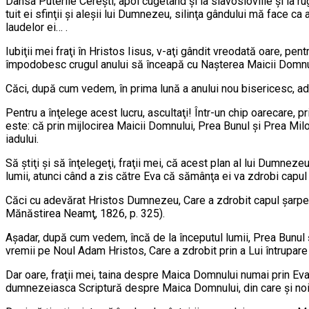
Dânsa Puterile Cereşti; a­poi cugetând şi la slavosloviile şi la rug
tuit ei sfinţii şi aleşii lui Dumnezeu, silinţa gândului mă face ca
laudelor ei… .
Iubiţii mei fraţi în Hristos Iisus, v-aţi gândit vreo­da­tă oare, pen
împodobesc crugul anului să înceapă cu Naşterea Maicii Domnu
Căci, după cum vedem, în prima lună a anului nou bi­sericesc, adică
Pentru a înţelege acest lucru, ascultaţi! Într-un chip oarecare, pr
este: că prin mijlocirea Mai­cii Domnului, Prea Bunul şi Prea Mi
iadului.
Să ştiţi şi să înţelegeţi, fraţii mei, că acest plan al lui Dumnez
lumii, atunci când a zis către Eva că sămânţa ei va zdrobi capul 
Căci cu adevărat Hristos Dumnezeu, Care a zdrobit ca­pul şarpelu
Mănăstirea Neamţ, 1826, p. 325).
Aşadar, după cum vedem, încă de la începutul lumii, Prea Bunul ş
vremii pe Noul Adam Hristos, Care a zdrobit prin a Lui întrupare ca
Dar oare, fraţii mei, taina despre Maica Domnului numai prin Eva s
dumnezeiasca Scriptură des­pre Maica Domnului, din care şi noi