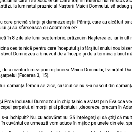
ăciunile care i se a­duc ei de către toţi fiii Bisericii lui Hristos 
 astăzi, la luminatul praznic al Naşterii Maicii Domnului, să adaug 
tru care pricină sfinţii şi dumnezeieştii Pă­rinţi, care au alcătuit s
lui şi să sfârşească cu Adormirea ei?
 în 8 zile ale lunii septembrie, prăz­nu­im Naşterea ei; iar în ultim
icina cea tainică pentru care începutul şi sfâr­şitul anului nou bis
lostivul Dumnezeu a binevoit de a începe şi de a termina planul mâ
eu, de a mântui lumea prin mijlocirea Maicii Domnului, l-a arătat Dum
şarpelui (Facerea 3, 15).
i, sămânţa femeii se zice, ca Unul ce nu s-a năs­cut din sămânţă d
i Prea Înduratul Dumnezeu în chip tainic a ară­­tat prin Eva cea 
pul şarpelui, al mor­ţii şi al păcatului: „deoarece, precum în Adam 
-a închipuit? Nu, cu adevărat nu. Să în­ţelegeţi şi să ştiţi că mult
 în cuvântul ce ur­mează vom aduce în mijloc pe unele din ele, s