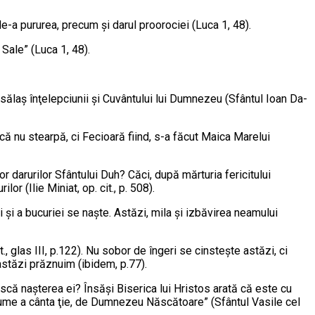
 de-a pururea, precum şi darul proorociei (Luca 1, 48).
Sale” (Luca 1, 48).
 sălaş în­ţe­lepciunii şi Cuvântului lui Dumnezeu (Sfân­tul Ioan Da­
că nu stear­pă, ci Fecioară fiind, s-a făcut Maica Marelui
ror darurilor Sfântului Duh? Căci, după mărturia fericitului
r (Ilie Mi­niat, op. cit., p. 508).
i şi a bucuriei se naşte. Astăzi, mi­la şi izbăvirea neamului
., glas III, p.122). Nu sobor de îngeri se cinsteşte astăzi, ci
astăzi prăznuim (ibidem, p.77).
ască naşterea ei? Însăşi Biserica lui Hristos arată că este cu
 lume a cânta ţie, de Dumnezeu Născătoare” (Sfântul Vasile cel