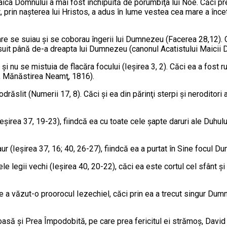
Maica Domnului a mai fost închipuită de porumbiţa lui Noe. Căci pr
rin naşterea lui Hristos, a adus în lume ves­tea cea mare a încetări
care se su­iau şi se coborau îngerii lui Dumnezeu (Facerea 28,12)
uit până de-a dreapta lui Dumnezeu (cano­nul Acatistului Maicii 
i nu se mis­tuia de flacăra focului (Ieşirea 3, 2). Căci ea a fost 
 I, Mănăstirea Neamţ, 1816).
drăslit (Numerii 17, 8). Căci şi ea din părinţi sterpi şi neroditori a
eşirea 37, 19-23), fiindcă ea cu toate cele şapte daruri ale Duhului 
ur (Ieşirea 37, 16; 40, 26-27), fiindcă ea a purtat în Sine focul Du
le legii vechi (Ieşirea 40, 20-22), căci ea este cortul cel sfânt şi s
re a văzut-o proorocul Iezechiel, căci prin ea a trecut singur Dumne
şi Prea Împodobită, pe ca­re prea fericitul ei strămoş, David Pr