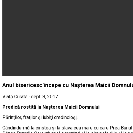
Anul bisericesc începe cu Nașterea Maicii Domnulu
Viață Curată · sept. 8, 2017
Predică rostită la Nașterea Maicii Domnului
Părinţilor, fraţilor şi iubiţi credincioşi,
Gândindu-mă la cinstea şi la slava cea mare cu ca­re Prea Bunu