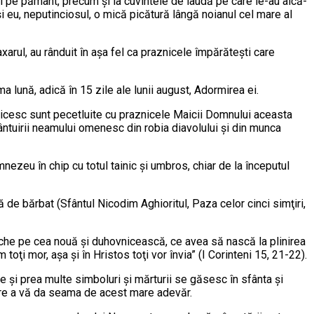
aici pe pă­mânt, precum şi la cuvintele de laudă pe care le-au alcă­
şi eu, neputinciosul, o mică picătură lân­gă noianul cel mare al
inaxarul, au rânduit în aşa fel ca praznicele împărăteşti care
a lună, adică în 15 zile ale lu­nii august, Adormirea ei.
ericesc sunt pecetluite cu praz­ni­ce­le Maicii Domnului aceasta
ntuirii nea­mu­lui omenesc din robia diavolului şi din munca
nezeu în chip cu totul tainic şi um­bros, chiar de la începutul
e bărbat (Sfântul Nicodim Aghio­ri­tul, Paza celor cinci simţiri,
veche pe cea nouă şi duhovnicească, ce avea să nască la plinirea
toţi mor, aşa şi în Hristos toţi vor învia” (I Corinteni 15, 21-22).
e şi prea multe simboluri şi măr­turii se găsesc în sfânta şi
pre a vă da seama de acest mare adevăr.