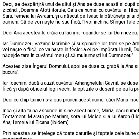
Deci, se despărţiră unul de altul şi Ana se duse acasă şi după c
zicând: „Doamne Atotţiitorule, Cela ce numai cu cu­vântul ai făcut
Sara, femeia lui Avraam, şi a născut pe Isaac la bătrâneţe şi ai 
oameni. Că de voi naşte fiu sau fiică, îl voi închina Sfinţiei Tale 
Deci Ana acestea le grăia cu lacrimi, rugându-se lui Dumnezeu; 
Iar Dumnezeu, văzând lacrimile şi suspinurile lor, tri­mise pe Ar
vei naşte o fiică, ce va naşte în fecioria ei pe Împăratul lumii,
nădejde tare în cuvântul meu şi să mulţumeşti lui Dumnezeu”.
Acestea zise Îngerul Domnului, apoi se duse cu grabă la Ana şi z
bucura”.
Iar Ioachim, dacă a auzit cuvântul Arhanghelului Gavriil, se duse
fiică şi după obiceiul legii vechi, la opt zile o du­se­ră pe ea la 
Deci cu chip tainic i s-a pus pruncii acest nume, căci Maria în­s
Încă şi altă taină ascunde în sine acest nume, Maria, căci numele
Testament: M arată pe Ma­riam, sora lui Moise şi a lui Aaron (Ilie 
Ana, fe­meia lui Elcana (ibidem).
Prin acestea se înţelege că toate da­rurile şi faptele cele bune 