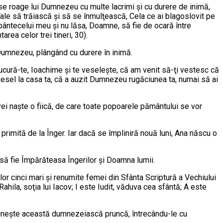
 se roage lui Dumnezeu cu multe lacrimi şi cu durere de inimă,
 Tale să trăiască şi să se înmul­ţească, Cela ce ai blagoslovit pe
ân­te­ce­lui meu şi nu lăsa, Doamne, să fie de ocară între
area celor trei tineri, 30).
 Dumnezeu, plângând cu durere în inimă.
„Bucură-te, Ioachime şi te veseleşte, că am venit să-ţi vestesc că
u vesel la casa ta, că a auzit Dumnezeu rugăciunea ta, numai să ai
vei naşte o fiică, de care toate popoarele pământului se vor
primită de la Înger. Iar dacă se împliniră nouă luni, Ana născu o
a să fie Împărăteasa Îngerilor şi Doamna lumii.
or cinci mari şi renumite femei din Sfân­ta Scriptură a Vechiului
ahila, so­ţia lui Iacov; I este Iudit, văduva cea sfântă; A este
truneşte această dum­­nezeiască pruncă, întrecându-le cu