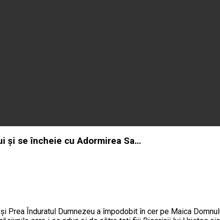
i și se încheie cu Adormirea Sa…
l şi Prea Înduratul Dumnezeu a împodobit în cer pe Maica Domnul