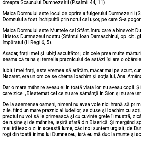
dreapta Scau­nu­lui Dumnezeirii (Psalmii 44, 11).
Maica Domnului este locul de oprire a fulgerului Dumnezeirii (Sfân
Domnului a fost închipuită prin norul cel uşor, pe care S-a pogor
Maica Domnului este Muntele cel Sfânt, întru ca­re a binevoit Dumn
Hristos Dumnezeul nostru (Sfântul Ioan Damaschinul, op. cit., gla
îm­pă­ratul (II Regi 6, 5).
Aşadar, fraţii mei şi iubiţi ascultători, din cele prea mul­te mărt
seama că taina şi temelia praz­ni­cu­lui de astăzi îşi are o obârşi
Iubiţii mei fraţi, este vremea să arătăm, măcar mai pe scurt, cum
Nazaret, era un om ce se chema Ioa­chim şi soţia lui, Ana. Amândo
Dar o mare mâhnire aveau ei în toată via­ţa lor: nu aveau copii. Ş
care zice: „Bleste­mat cel ce nu are sămânţă în Sion şi nu are urma
De la asemenea oa­meni, nimeni nu avea voie nici hrană să primeas
zile, fiind un mare praznic al iudeilor, se duse şi Ioa­chim cu soţi
preotul nu voi să le pri­mească şi cu cuvinte grele îi mustră, zic
de ru­şine şi de mâhnire, ieşiră afară din Biserică. Şi mer­gând sp
mai trăiesc o zi în această lu­me, căci noi suntem urgisiţi de D
rogi din toa­tă inima lui Dumnezeu, iară eu mă duc la munte şi ac