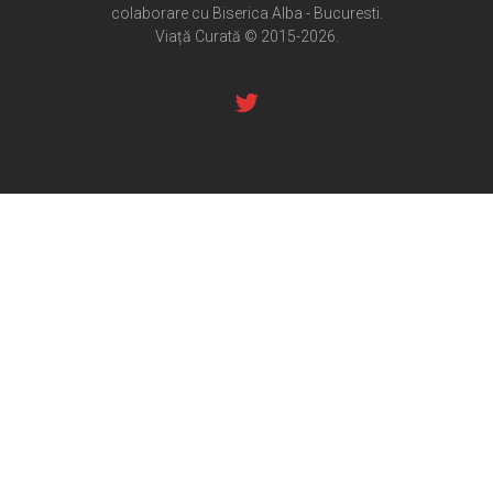
colaborare cu Biserica Alba - Bucuresti.
Pateric Atonit
Viață Curată © 2015-2026.
Istoria Bisericii
Cenaclu creștin
Artă sacră
Noi și Biserica
Rânduieli liturgice
Predici și cateheze
Pelerinaje
Ortodox în diaspora
Evenimente
Biserici și mănăstiri
Viață curată
Nevoințe contemporane