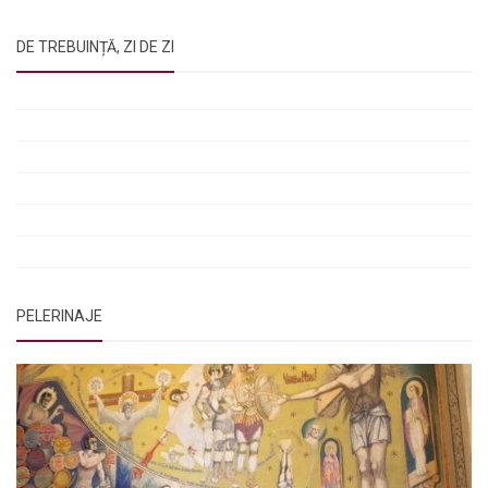
DE TREBUINȚĂ, ZI DE ZI
Rugăciunile Sfintei Treimi
Rugăciunea Sfântului Efrem Sirul
Rugăciune pentru luminarea minții copiilor
Rugăciuni de lăsare în voia Domnului
Rugăciuni de mulțumire
Rugăciuni către Sfânta Cuvioasă Parascheva
PELERINAJE