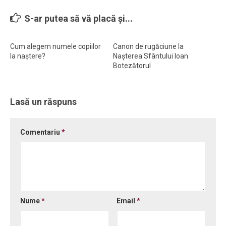
Ortodox în diaspora
S-ar putea să vă placă și...
Evenimente
Cum alegem numele copiilor
Canon de rugăciune la
Biserici și mănăstiri
la naștere?
Nașterea Sfântului Ioan
Viață curată
Botezătorul
Nevoințe contemporane
Familia de azi
Lasă un răspuns
Casa curată
Comentariu
*
Adicții și vindecări
Gadgeturi cu două tăișuri
Bucătărie biblică
Interviuri
Nume
*
Email
*
Puncte de Vedere