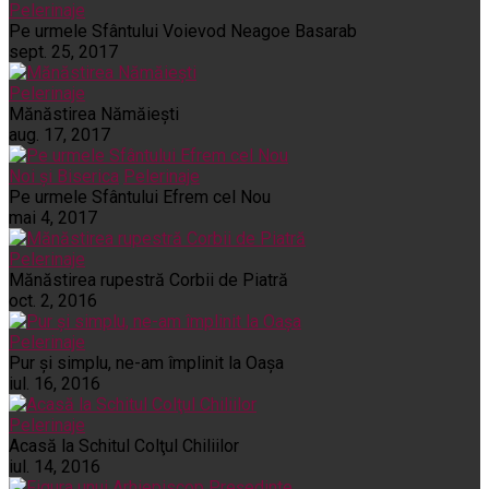
Pelerinaje
Pe urmele Sfântului Voievod Neagoe Basarab
sept. 25, 2017
Pelerinaje
Mănăstirea Nămăiești
aug. 17, 2017
Noi și Biserica
Pelerinaje
Pe urmele Sfântului Efrem cel Nou
mai 4, 2017
Pelerinaje
Mănăstirea rupestră Corbii de Piatră
oct. 2, 2016
Pelerinaje
Pur şi simplu, ne-am împlinit la Oaşa
iul. 16, 2016
Pelerinaje
Acasă la Schitul Colţul Chiliilor
iul. 14, 2016