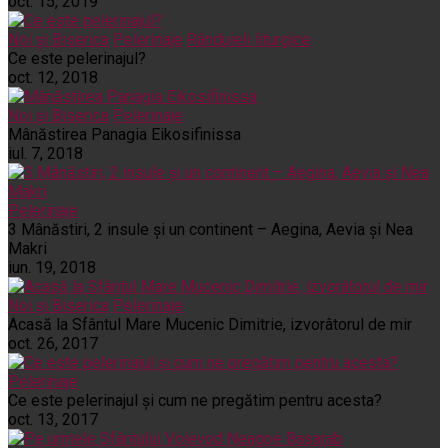
oct. 15, 2019
Noi și Biserica
Pelerinaje
Rânduieli liturgice
Ce este pelerinajul?
oct. 12, 2018
Noi și Biserica
Pelerinaje
Mânăstirea Panagia Eikosifinissa
iul. 7, 2018
Pelerinaje
3 Mânăstiri, 2 insule și un continent – Aegina, Aevia și Nea
Makri
iun. 19, 2018
Noi și Biserica
Pelerinaje
Acasă la Sfântul Mare Mucenic Dimitrie, izvorâtorul de mir
oct. 26, 2017
Pelerinaje
Ce este pelerinajul şi cum ne pregătim pentru acesta?
oct. 13, 2017