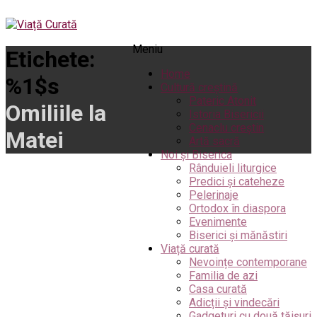
Meniu
Etichete:
Home
%1$s
Cultură creștină
Pateric Atonit
Omiliile la
Istoria Bisericii
Cenaclu creștin
Matei
Artă sacră
Noi și Biserica
Rânduieli liturgice
Predici și cateheze
Pelerinaje
Ortodox în diaspora
Evenimente
Biserici și mănăstiri
Viață curată
Nevoințe contemporane
Familia de azi
Casa curată
Adicții și vindecări
Gadgeturi cu două tăișuri