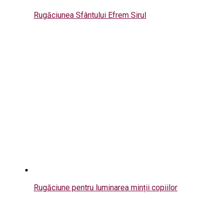
Rugăciunea Sfântului Efrem Sirul
Rugăciune pentru luminarea minții copiilor