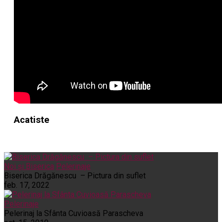
Acatiste
Noi și Biserica
Pelerinaje
Biserica Drăgănescu – Pictura din suflet
feb. 17, 2022
Pelerinaje
Pelerinaj la Sfânta Cuvioasă Parascheva