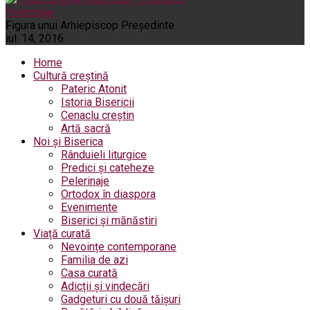
Pelerinaje
Figura unui Arhiepiscop Preşedinte
iul. 14, 2016
Home
Cultură creștină
Pateric Atonit
Istoria Bisericii
Cenaclu creștin
Artă sacră
Noi și Biserica
Rânduieli liturgice
Predici și cateheze
Pelerinaje
Ortodox în diaspora
Evenimente
Biserici și mănăstiri
Viață curată
Nevoințe contemporane
Familia de azi
Casa curată
Adicții și vindecări
Gadgeturi cu două tăișuri