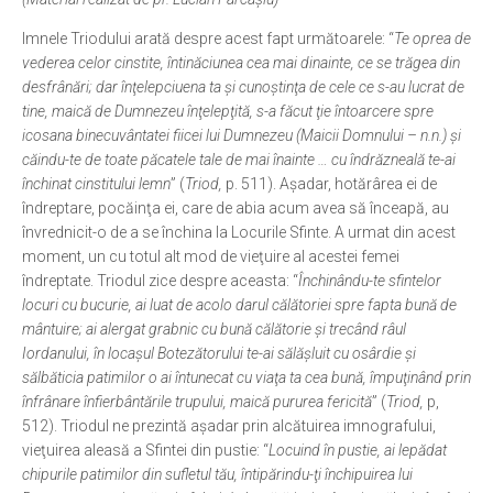
Ortodox în diaspora
Imnele Triodului arată despre acest fapt următoarele: “
Te oprea de
vederea celor cinstite, întinăciunea cea mai dinainte, ce se trăgea din
Evenimente
desfrânări; dar înţelepciuena ta şi cunoştinţa de cele ce s-au lucrat de
Biserici și mănăstiri
tine, maică de Dumnezeu înţelepţită, s-a făcut ţie întoarcere spre
icosana binecuvântatei fiicei lui Dumnezeu (Maicii Domnului – n.n.) şi
Viață curată
căindu-te de toate păcatele tale de mai înainte … cu îndrăzneală te-ai
închinat cinstitului lemn
” (
Triod,
p. 511). Aşadar, hotărârea ei de
Nevoințe contemporane
îndreptare, pocăinţa ei, care de abia acum avea să înceapă, au
Familia de azi
învrednicit-o de a se închina la Locurile Sfinte. A urmat din acest
moment, un cu totul alt mod de vieţuire al acestei femei
Casa curată
îndreptate. Triodul zice despre aceasta: “
Închinându-te sfintelor
Adicții și vindecări
locuri cu bucurie, ai luat de acolo darul călătoriei spre fapta bună de
mântuire; ai alergat grabnic cu bună călătorie şi trecând râul
Gadgeturi cu două tăișuri
Iordanului, în locaşul Botezătorului te-ai sălăşluit cu osârdie şi
Bucătărie biblică
sălbăticia patimilor o ai întunecat cu viaţa ta cea bună, împuţinând prin
înfrânare înfierbântările trupului, maică pururea fericită
” (
Triod,
p,
Interviuri
512). Triodul ne prezintă aşadar prin alcătuirea imnografului,
Puncte de Vedere
vieţuirea aleasă a Sfintei din pustie: “
Locuind în pustie, ai lepădat
chipurile patimilor din sufletul tău, întipărindu-ţi închipuirea lui